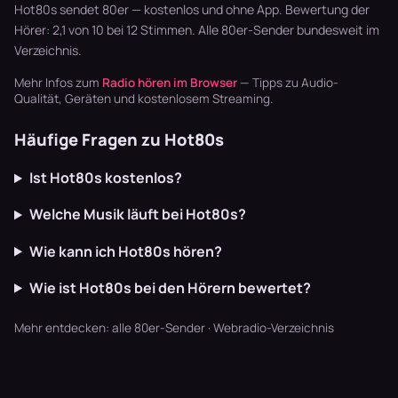
schaffen U…
läuft dur…
Breaks oh…
Hot80s sendet 80er — kostenlos und ohne App. Bewertung der
Hörer: 2,1 von 10 bei 12 Stimmen. Alle
80er-Sender
bundesweit im
Verzeichnis.
Mehr Infos zum
Radio hören im Browser
— Tipps zu Audio-
Qualität, Geräten und kostenlosem Streaming.
Häufige Fragen zu Hot80s
Ist Hot80s kostenlos?
Welche Musik läuft bei Hot80s?
Wie kann ich Hot80s hören?
Wie ist Hot80s bei den Hörern bewertet?
Mehr entdecken:
alle 80er-Sender
·
Webradio-Verzeichnis