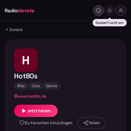
Radio
dienste
Dunkel? Licht an!
Zurück
H
Hot80s
80er
Club
Dance
www.hot80s.de
Jetzt hören
Zu Favoriten hinzufügen
Teilen