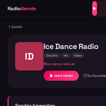
Radio
dienste
Zurück
Ice Dance Radio
ID
Discofox
Mix
Oldies
ice-dance-radio.de
Jetzt hören
Zu Favorite
Sender bewerten