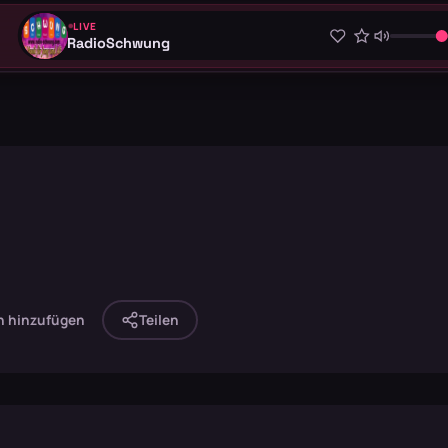
LIVE
RadioSchwung
n hinzufügen
Teilen