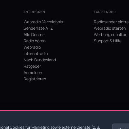
ENTDECKEN
FÜR SENDER
Webradio-Verzeichnis
Radiosender eintr
Senderliste A–Z
Webradio starten
Alle Genres
Werbung schalten
Radio hören
Support & Hilfe
Webradio
Internetradio
Nach Bundesland
Ratgeber
Anmelden
Registrieren
hein
onal Cookies für Marketing sowie externe Dienste (z. B.