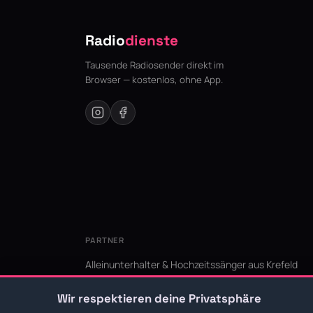
Radio
dienste
Tausende Radiosender direkt im
Browser — kostenlos, ohne App.
PARTNER
Alleinunterhalter & Hochzeitssänger aus Krefeld
KI Niederrhein - Agentur aus Krefeld für den Niederr
Wir respektieren deine Privatsphäre