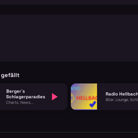
gefällt
Berger´s
Radio Hellbac
Schlagerparadies
80er, Lounge, Sch
Charts, News,
Schlager