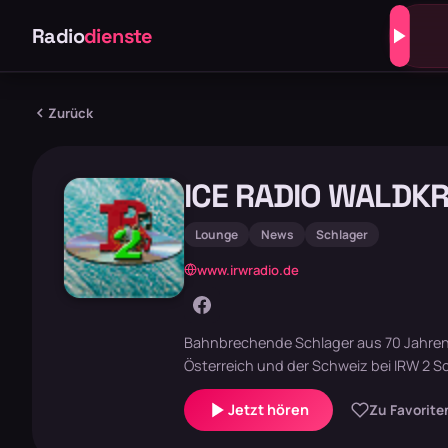
Radio
dienste
Zurück
ICE RADIO WALDKR
Lounge
News
Schlager
www.irwradio.de
Bahnbrechende Schlager aus 70 Jahren
Österreich und der Schweiz bei IRW 2 S
Jetzt hören
Zu Favorite