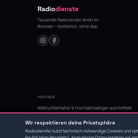
Radio
dienste
Tausende Radiosender direkt im
Browser — kostenlos, ohne App.
PARTNER
Alleinunterhalter & Hochzeitssänger aus Krefeld
KI Niederrhein - Agentur aus Krefeld für den Niederr
Wir respektieren deine Privatsphäre
Radiodienste nutzt technisch notwendige Cookies und opti
PayPal beim Bezahlen). Analytische Daten erheben wir ano