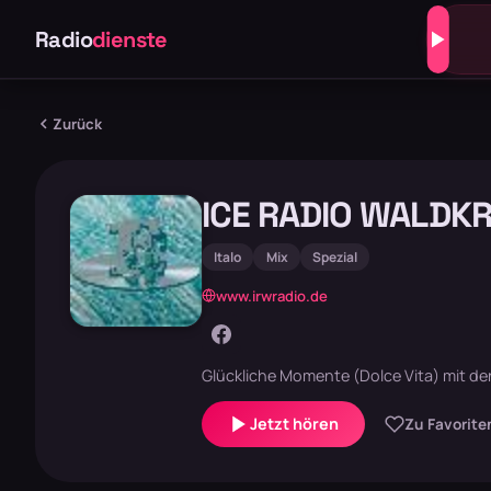
Radio
dienste
Zurück
ICE RADIO WALDKR
Italo
Mix
Spezial
www.irwradio.de
Glückliche Momente (Dolce Vita) mit den
Jetzt hören
Zu Favorite