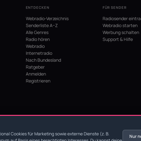
ENTDECKEN
FÜR SENDER
Webradio-Verzeichnis
Radiosender eintr
Senderliste A–Z
Webradio starten
Alle Genres
Werbung schalten
Radio hören
Support & Hilfe
Webradio
Internetradio
Nach Bundesland
Ratgeber
Anmelden
Registrieren
hein
onal Cookies für Marketing sowie externe Dienste (z. B.
Nur n
nym auf Basis eines berechtigten Interesses. Du kannst deine