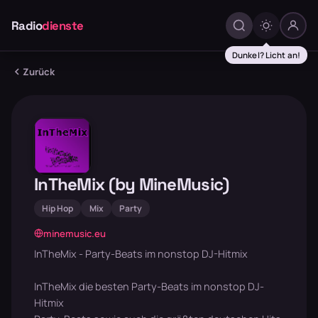
Radio
dienste
Dunkel? Licht an!
Zurück
InTheMix (by MineMusic)
Hip Hop
Mix
Party
minemusic.eu
InTheMix - Party-Beats im nonstop DJ-Hitmix
InTheMix die besten Party-Beats im nonstop DJ-
Hitmix