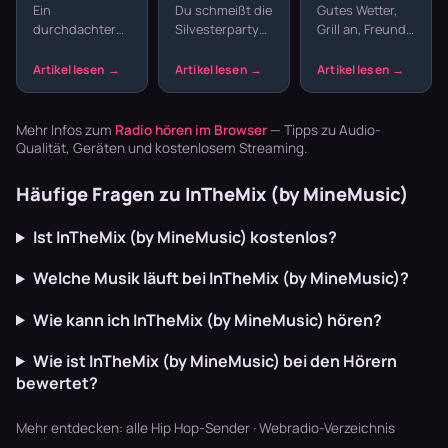
Struktur
Sender für
Gartenparty
Ein
Du schmeißt die
Gutes Wetter,
statt
den
und
durchdachter
Silvesterparty
Grill an, Freunde
Zufallsmix
Jahreswechsel
Grillabend
Sendeplan
und willst nicht
da – fehlt nur
macht den
den ganzen
noch die
Unterschied
Abend
passende
zwischen einem
Playlisten
Musik. Welcher
beliebigen
basteln? Radio
Sender im
Mehr Infos zum
Radio hören im Browser
— Tipps zu Audio-
Musikstream
läuft dur…
Garten läu…
Qualität, Geräten und kostenlosem Streaming.
und einem ech…
Häufige Fragen zu InTheMix (by MineMusic)
Ist InTheMix (by MineMusic) kostenlos?
Welche Musik läuft bei InTheMix (by MineMusic)?
Wie kann ich InTheMix (by MineMusic) hören?
Wie ist InTheMix (by MineMusic) bei den Hörern
bewertet?
Mehr entdecken:
alle Hip Hop-Sender
·
Webradio-Verzeichnis