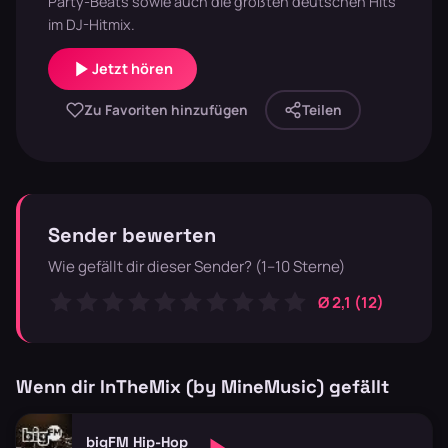
Party-Beats sowie auch die größten deutschen Hits
im DJ-Hitmix.
Jetzt hören
Zu Favoriten hinzufügen
Teilen
Sender bewerten
Wie gefällt dir dieser Sender? (1–10 Sterne)
Ø 2,1 (12)
Wenn dir InTheMix (by MineMusic) gefällt
bigFM Hip-Hop