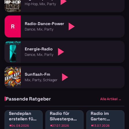
Hip Hop, Mix, Party
Radio-Dance-Power
R
Dance, Mix, Party
Energie-Radio
Dance, Mix, Party
Sunflash-Fm
Mix, Party, Schlager
Passende Ratgeber
Alle Artikel →
Sendeplan
Radio für
Radio im
erstellen fürs
Silvesterparty:
Garten:
Webradio:
Die besten
Sender für
04.08.2026
27.07.2026
13.07.2026