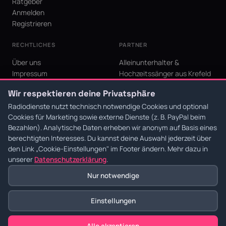
Ratgeber
Anmelden
Registrieren
RECHTLICHES
PARTNER
Über uns
Alleinunterhalter &
Impressum
Hochzeitssänger aus Krefeld
Datenschutz
KI Niederrhein - Agentur aus
Wir respektieren deine Privatsphäre
AGB
Krefeld für den Niederrhein
Cookie-Einstellungen
Radiodienste nutzt technisch notwendige Cookies und optional
Cookies für Marketing sowie externe Dienste (z. B. PayPal beim
Bezahlen). Analytische Daten erheben wir anonym auf Basis eines
berechtigten Interesses. Du kannst deine Auswahl jederzeit über
den Link
„Cookie-Einstellungen"
im Footer ändern. Mehr dazu in
© 2026 Radiodienste. Alle Rechte vorbehalten.
·
Datenschutz
·
AGB
·
Impressum
unserer
Datenschutzerklärung
.
Nur notwendige
Einstellungen
Alle akzeptieren