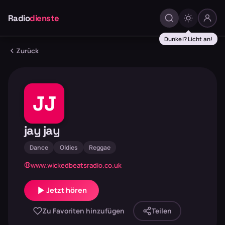
Radio
dienste
Dunkel? Licht an!
Zurück
JJ
jay jay
Dance
Oldies
Reggae
www.wickedbeatsradio.co.uk
Jetzt hören
Zu Favoriten hinzufügen
Teilen