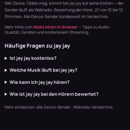
schaffen U…
läuft dur…
Breaks oh…
Wer Dance, Oldies mag, kommt bei jay jay auf seine Kosten — der
Sender läuft als Webradio. Bewertung der Hörer: 2,1 von 10 bei 12
Stimmen. Alle
Dance-Sender
bundesweit im Verzeichnis.
Mehr Infos zum
Radio hören im Browser
— Tipps zu Audio-
Qualität, Geräten und kostenlosem Streaming.
Häufige Fragen zu jay jay
Ist jay jay kostenlos?
Welche Musik läuft bei jay jay?
Wie kann ich jay jay hören?
Wie ist jay jay bei den Hörern bewertet?
Mehr entdecken:
alle Dance-Sender
·
Webradio-Verzeichnis