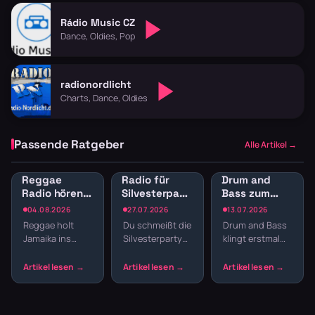
Rádio Music CZ
Dance, Oldies, Pop
radionordlicht
Charts, Dance, Oldies
Passende Ratgeber
Alle Artikel →
Reggae
Radio für
Drum and
Radio hören:
Silvesterparty:
Bass zum
Jamaican
Die besten
Lernen:
04.08.2026
27.07.2026
13.07.2026
Vibes und
Sender für
Konzentration
Reggae holt
Du schmeißt die
Drum and Bass
Dancehall
den
durch
Jamaika ins
Silvesterparty
klingt erstmal
streamen
Jahreswechsel
schnelle
Wohnzimmer.
und willst nicht
nach Club,
Breaks
Der entspannte
den ganzen
nicht nach
Offbeat, tiefe
Abend
Schreibtisch.
Basslines und
Playlisten
Aber gerade die
die Texte
basteln? Radio
schnellen