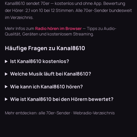
Bluegrass …
Garten läu…
Synthpop war
Kanal8610 sendet 70er — kostenlos und ohne App. Bewertung
der Sound…
der Hörer: 2,1 von 10 bei 12 Stimmen. Alle
70er-Sender
bundesweit
im Verzeichnis.
Mehr Infos zum
Radio hören im Browser
— Tipps zu Audio-
Qualität, Geräten und kostenlosem Streaming.
Häufige Fragen zu Kanal8610
Ist Kanal8610 kostenlos?
Welche Musik läuft bei Kanal8610?
Wie kann ich Kanal8610 hören?
Wie ist Kanal8610 bei den Hörern bewertet?
Mehr entdecken:
alle 70er-Sender
·
Webradio-Verzeichnis