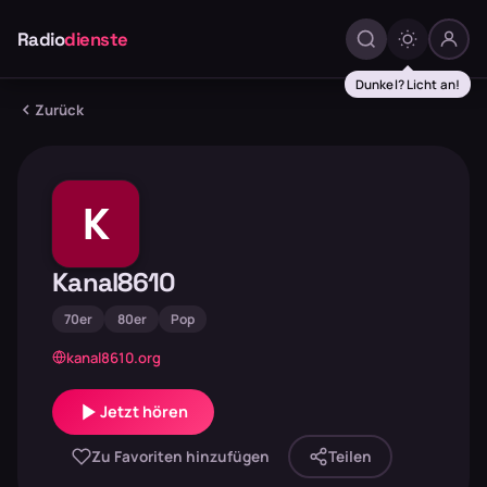
Radio
dienste
Dunkel? Licht an!
Zurück
K
Kanal8610
70er
80er
Pop
kanal8610.org
Jetzt hören
Zu Favoriten hinzufügen
Teilen