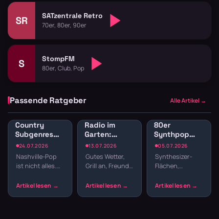
SATzentrale Retro
SR
70er, 80er, 90er
StompFM
S
80er, Club, Pop
Passende Ratgeber
Alle Artikel →
Country
Radio im
80er
Subgenres
Garten:
Synthpop
Radio:
Sender für
Radio: New
24.07.2026
13.07.2026
05.07.2026
Bluegrass,
Gartenparty
Wave und
Nashville-Pop
Gutes Wetter,
Synthesizer-
Honky Tonk
und
elektronische
ist nicht alles.
Grill an, Freunde
Flächen,
und
Grillabend
Hits
Country hat
da – fehlt nur
melancholische
Americana
Wurzeln, die
noch die
Melodien und
tiefer reichen –
passende
präzise
von Bill
Musik. Welcher
Drumcomputer-
Monroes
Sender im
Beats –