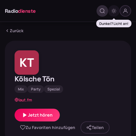
Radio
dienste
Dunkel? Licht an!
Zurück
KT
Kölsche Tön
Mix
Party
Spezial
laut.fm
Jetzt hören
Zu Favoriten hinzufügen
Teilen