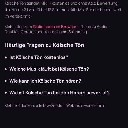
Musikstream
läuft dur…
Garten läu…
Kölsche Tön sendet Mix — kostenlos und ohne App. Bewertung
und einem ech…
der Hörer: 2,1 von 10 bei 12 Stimmen. Alle
Mix-Sender
bundesweit
im Verzeichnis.
Mehr Infos zum
Radio hören im Browser
— Tipps zu Audio-
Qualität, Geräten und kostenlosem Streaming.
Häufige Fragen zu Kölsche Tön
Ist Kölsche Tön kostenlos?
Welche Musik läuft bei Kölsche Tön?
Wie kann ich Kölsche Tön hören?
Wie ist Kölsche Tön bei den Hörern bewertet?
Mehr entdecken:
alle Mix-Sender
·
Webradio-Verzeichnis