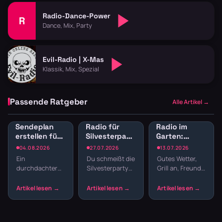
Radio-Dance-Power
R
Dance, Mix, Party
Evil-Radio | X-Mas
Klassik, Mix, Spezial
Passende Ratgeber
Alle Artikel →
Sendeplan
Radio für
Radio im
erstellen fürs
Silvesterparty:
Garten:
Webradio:
Die besten
Sender für
04.08.2026
27.07.2026
13.07.2026
Struktur
Sender für
Gartenparty
Ein
Du schmeißt die
Gutes Wetter,
statt
den
und
durchdachter
Silvesterparty
Grill an, Freunde
Zufallsmix
Jahreswechsel
Grillabend
Sendeplan
und willst nicht
da – fehlt nur
macht den
den ganzen
noch die
Unterschied
Abend
passende
zwischen einem
Playlisten
Musik. Welcher
beliebigen
basteln? Radio
Sender im