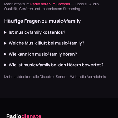
Akkordeon,
Sender im
Musik für alle
Mehr Infos zum
Radio hören im Browser
— Tipps zu Audio-
Blaskapellen.
Garten läu…
Phasen – vom
Qualität, Geräten und kostenlosem Streaming.
Keine v…
Sekte…
Häufige Fragen zu music4family
Ist music4family kostenlos?
Welche Musik läuft bei music4family?
Wie kann ich music4family hören?
Wie ist music4family bei den Hörern bewertet?
Mehr entdecken:
alle Discofox-Sender
·
Webradio-Verzeichnis
Radio
dienste