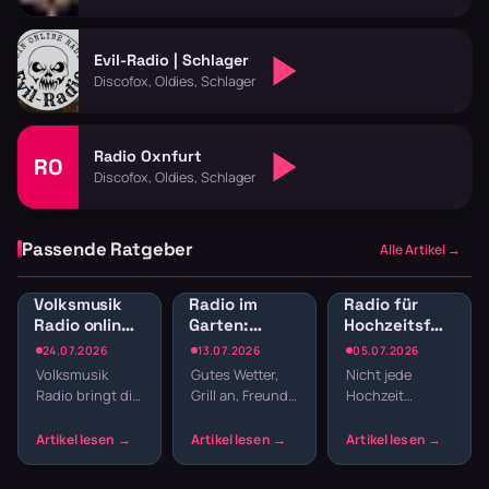
Evil-Radio | Schlager
Discofox, Oldies, Schlager
Radio Oxnfurt
RO
Discofox, Oldies, Schlager
Passende Ratgeber
Alle Artikel →
Volksmusik
Radio im
Radio für
Radio online:
Garten:
Hochzeitsfeier:
Traditionelle
Sender für
Sender für
24.07.2026
13.07.2026
05.07.2026
Klänge und
Gartenparty
Empfang,
Volksmusik
Gutes Wetter,
Nicht jede
Blasmusik
und
Dinner und
Radio bringt dir
Grill an, Freunde
Hochzeit
Grillabend
Party
echte Tradition
da – fehlt nur
braucht einen
ins
noch die
DJ. Webradio
Wohnzimmer:
passende
liefert
Zither,
Musik. Welcher
durchgehend