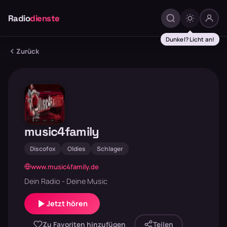
Radio
dienste
Dunkel? Licht an!
Zurück
music4family
Discofox
Oldies
Schlager
www.music4family.de
Dein Radio - Deine Music
Jetzt hören
Zu Favoriten hinzufügen
Teilen