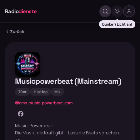
Radio
dienste
Dunkel? Licht an!
Zurück
Musicpowerbeat (Mainstream)
70er
Hip Hop
Mix
cms.music-powerbeat.com
Music-Powerbeat:
Die Musik, die Kraft gibt – Lass die Beats sprechen.
♪♫