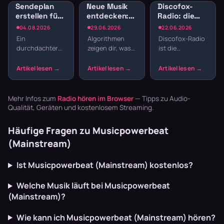
Sendeplan
Neue Musik
Discofox-
erstellen fürs
entdecken:
Radio: die
Webradio:
Radio-
besten
04.08.2026
29.06.2026
22.06.2026
Struktur
Sender für
Sender zum
Ein
Algorithmen
Discofox-Radio
statt
Musikentdecker
Tanzen
durchdachter
zeigen dir, was
ist die
Zufallsmix
Sendeplan
du schon
Tanzfläche für
macht den
kennst.
daheim —
Unterschied
Webradio zeigt
durchgehender
zwischen einem
dir, was du
Takt, von
beliebigen
noch nicht
Schlager bis
Mehr Infos zum
Radio hören im Browser
— Tipps zu Audio-
Musikstream
kennst – aber
Pop. Hier die
Qualität, Geräten und kostenlosem Streaming.
und einem ech…
lie…
Se…
Häufige Fragen zu Musicpowerbeat
(Mainstream)
Ist Musicpowerbeat (Mainstream) kostenlos?
Welche Musik läuft bei Musicpowerbeat
(Mainstream)?
Wie kann ich Musicpowerbeat (Mainstream) hören?