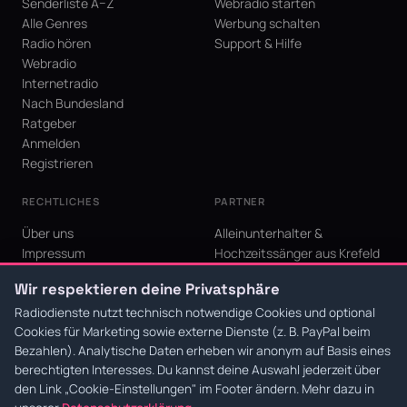
Senderliste A–Z
Webradio starten
Alle Genres
Werbung schalten
Radio hören
Support & Hilfe
Webradio
Internetradio
Nach Bundesland
Ratgeber
Anmelden
Registrieren
RECHTLICHES
PARTNER
Über uns
Alleinunterhalter &
Impressum
Hochzeitssänger aus Krefeld
Datenschutz
KI Niederrhein - Agentur aus
Wir respektieren deine Privatsphäre
AGB
Krefeld für den Niederrhein
Cookie-Einstellungen
Radiodienste nutzt technisch notwendige Cookies und optional
Cookies für Marketing sowie externe Dienste (z. B. PayPal beim
Bezahlen). Analytische Daten erheben wir anonym auf Basis eines
berechtigten Interesses. Du kannst deine Auswahl jederzeit über
den Link
„Cookie-Einstellungen"
im Footer ändern. Mehr dazu in
© 2026 Radiodienste. Alle Rechte vorbehalten.
·
Datenschutz
·
AGB
·
Impressum