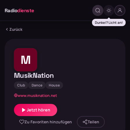
Radio
dienste
Dunkel? Licht an!
Zurück
M
MusikNation
Club
Dance
House
www.musiknation.net
Jetzt hören
Zu Favoriten hinzufügen
Teilen