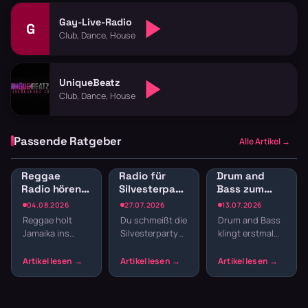
Gay-Live-Radio
G
Club, Dance, House
UniqueBeatz
Club, Dance, House
Passende Ratgeber
Alle Artikel →
Reggae
Radio für
Drum and
Radio hören:
Silvesterparty:
Bass zum
Jamaican
Die besten
Lernen:
04.08.2026
27.07.2026
13.07.2026
Vibes und
Sender für
Konzentration
Reggae holt
Du schmeißt die
Drum and Bass
Dancehall
den
durch
Jamaika ins
Silvesterparty
klingt erstmal
streamen
Jahreswechsel
schnelle
Wohnzimmer.
und willst nicht
nach Club,
Breaks
Der entspannte
den ganzen
nicht nach
Offbeat, tiefe
Abend
Schreibtisch.
Basslines und
Playlisten
Aber gerade die
die Texte
basteln? Radio
schnellen