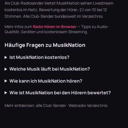
schaffen U…
läuft dur…
Breaks oh…
Als Club-Radiosender bietet MusikNation seinen Livestream
kostenlos im Netz. Bewertung der Hörer: 2,1 von 10 bei 12
Stimmen. Alle
Club-Sender
bundesweit im Verzeichnis.
Mehr Infos zum
Radio hören im Browser
— Tipps zu Audio-
Qualität, Geräten und kostenlosem Streaming.
Häufige Fragen zu MusikNation
Ist MusikNation kostenlos?
Welche Musik läuft bei MusikNation?
Wie kann ich MusikNation hören?
Wie ist MusikNation bei den Hörern bewertet?
Mehr entdecken:
alle Club-Sender
·
Webradio-Verzeichnis