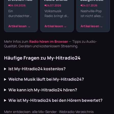
Webradio:
Traditionelle
Radio:
04.08.2026
24.07.2026
24.07.2026
Struktur
Klänge und
Bluegrass,
Ein
Volksmusik
Nashville-Pop
statt
Blasmusik
Honky Tonk
durchdachter
Radio bringt dir
ist nicht alles.
Zufallsmix
und
Sendeplan
echte Tradition
Country hat
Americana
macht den
ins
Wurzeln, die
Unterschied
Wohnzimmer:
tiefer reichen –
zwischen einem
Zither,
von Bill
beliebigen
Akkordeon,
Monroes
Mehr Infos zum
Radio hören im Browser
— Tipps zu Audio-
Musikstream
Blaskapellen.
Bluegrass …
Qualität, Geräten und kostenlosem Streaming.
und einem ech…
Keine v…
Häufige Fragen zu My-Hitradio24
Ist My-Hitradio24 kostenlos?
Welche Musik läuft bei My-Hitradio24?
Wie kann ich My-Hitradio24 hören?
Wie ist My-Hitradio24 bei den Hörern bewertet?
Mehr entdecken:
alle Mix-Sender
·
Webradio-Verzeichnis