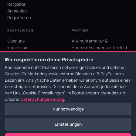
Ratgeber
Anmelden
Registrieren
RECHTLICHES
PARTNER
Über uns
Alleinunterhalter &
Impressum
Hochzeitssänger aus Krefeld
Datenschutz
KI Niederrhein - Agentur aus
Wir respektieren deine Privatsphäre
AGB
Krefeld für den Niederrhein
Cookie-Einstellungen
Radiodienste nutzt technisch notwendige Cookies und optional
Cookies für Marketing sowie externe Dienste (z. B. PayPal beim
Bezahlen). Analytische Daten erheben wir anonym auf Basis eines
berechtigten Interesses. Du kannst deine Auswahl jederzeit über
den Link
„Cookie-Einstellungen"
im Footer ändern. Mehr dazu in
© 2026 Radiodienste. Alle Rechte vorbehalten.
·
Datenschutz
·
AGB
·
Impressum
unserer
Datenschutzerklärung
.
Nur notwendige
Einstellungen