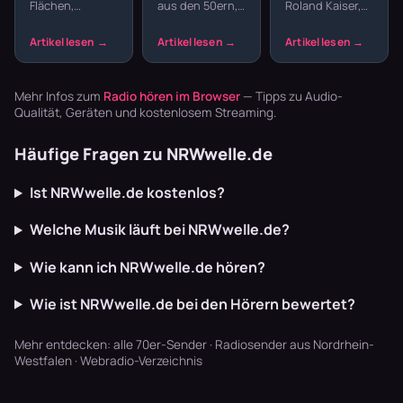
Flächen,
aus den 50ern,
Roland Kaiser,
Hits
Jahre
melancholische
60ern oder
Matthias Reim –
streamen
Melodien und
70ern hören
die Schlager-
präzise
willst, ohne
Ära der 80er
Drumcomputer-
durch moderne
und 90er hat
Beats –
Charts zu
Klassiker herv…
Mehr Infos zum
Radio hören im Browser
— Tipps zu Audio-
Synthpop war
zappen, bis…
Qualität, Geräten und kostenlosem Streaming.
der Sound…
Häufige Fragen zu NRWwelle.de
Ist NRWwelle.de kostenlos?
Welche Musik läuft bei NRWwelle.de?
Wie kann ich NRWwelle.de hören?
Wie ist NRWwelle.de bei den Hörern bewertet?
Mehr entdecken:
alle 70er-Sender
·
Radiosender aus Nordrhein-
Westfalen
·
Webradio-Verzeichnis