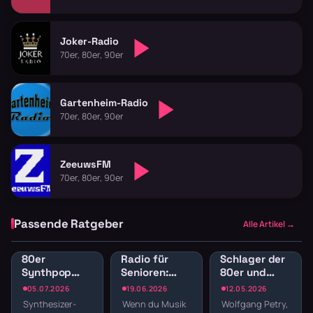
Joker-Radio
70er, 80er, 90er
Gartenheim-Radio
70er, 80er, 90er
ZeeuwsFM
70er, 80er, 90er
Passende Ratgeber
Alle Artikel →
80er
Radio für
Schlager der
Synthpop
Senioren:
80er und
Radio: New
Musik der
90er
05.07.2026
19.06.2026
12.05.2026
Wave und
50er, 60er
kostenlos im
Synthesizer-
Wenn du Musik
Wolfgang Petry,
elektronische
und 70er
Stream hören