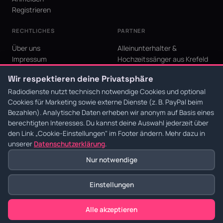
Registrieren
RECHTLICHES
PARTNER
Über uns
Alleinunterhalter &
Impressum
Hochzeitssänger aus Krefeld
Datenschutz
KI Niederrhein - Agentur aus
Wir respektieren deine Privatsphäre
AGB
Krefeld für den Niederrhein
Cookie-Einstellungen
Radiodienste nutzt technisch notwendige Cookies und optional
Cookies für Marketing sowie externe Dienste (z. B. PayPal beim
Bezahlen). Analytische Daten erheben wir anonym auf Basis eines
berechtigten Interesses. Du kannst deine Auswahl jederzeit über
den Link
„Cookie-Einstellungen"
im Footer ändern. Mehr dazu in
© 2026 Radiodienste. Alle Rechte vorbehalten.
·
Datenschutz
·
AGB
·
Impressum
unserer
Datenschutzerklärung
.
Nur notwendige
Einstellungen
Alle akzeptieren