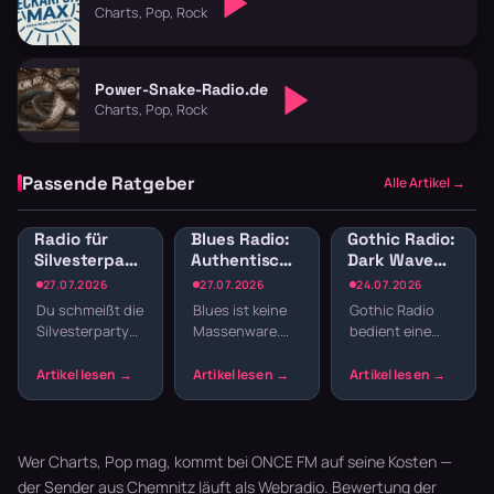
Charts, Pop, Rock
Power-Snake-Radio.de
Charts, Pop, Rock
Passende Ratgeber
Alle Artikel →
Radio für
Blues Radio:
Gothic Radio:
Silvesterparty:
Authentische
Dark Wave
Die besten
Blues-Sender
und
27.07.2026
27.07.2026
24.07.2026
Sender für
online hören
Alternative
Du schmeißt die
Blues ist keine
Gothic Radio
den
für schwarze
Silvesterparty
Massenware.
bedient eine
Jahreswechsel
Seelen
und willst nicht
Die Musik lebt
Szene, die sich
den ganzen
von echten
nicht mit
Abend
Geschichten,
Mainstream
Playlisten
rauen Stimmen
zufriedengibt.
basteln? Radio
und Gitarren,
Hier laufen Dark
läuft dur…
die m…
Wave,…
Wer Charts, Pop mag, kommt bei ONCE FM auf seine Kosten —
der Sender aus Chemnitz läuft als Webradio. Bewertung der