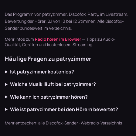
Playlisten
Zither,
Musik. Welcher
basteln? Radio
Akkordeon,
Sender im
läuft dur…
Blaskapellen.
Garten läu…
Das Programm von patryzimmer: Discofox, Party, im Livestream.
Keine v…
Bewertung der Hörer: 2,1 von 10 bei 12 Stimmen. Alle
Discofox-
Sender
bundesweit im Verzeichnis.
Mehr Infos zum
Radio hören im Browser
— Tipps zu Audio-
Qualität, Geräten und kostenlosem Streaming.
Häufige Fragen zu patryzimmer
Ist patryzimmer kostenlos?
Welche Musik läuft bei patryzimmer?
Wie kann ich patryzimmer hören?
Wie ist patryzimmer bei den Hörern bewertet?
Mehr entdecken:
alle Discofox-Sender
·
Webradio-Verzeichnis