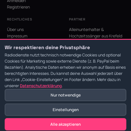
Anmelden
Registrieren
RECHTLICHES
PARTNER
Über uns
Alleinunterhalter &
Impressum
Hochzeitssänger aus Krefeld
Datenschutz
KI Niederrhein - Agentur aus
Wir respektieren deine Privatsphäre
AGB
Krefeld für den Niederrhein
Cookie-Einstellungen
Radiodienste nutzt technisch notwendige Cookies und optional
Cookies für Marketing sowie externe Dienste (z. B. PayPal beim
Bezahlen). Analytische Daten erheben wir anonym auf Basis eines
berechtigten Interesses. Du kannst deine Auswahl jederzeit über
den Link
„Cookie-Einstellungen"
im Footer ändern. Mehr dazu in
© 2026 Radiodienste. Alle Rechte vorbehalten.
·
Datenschutz
·
AGB
·
Impressum
unserer
Datenschutzerklärung
.
Nur notwendige
Einstellungen
Alle akzeptieren