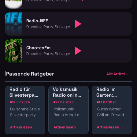
Radio-NFE
Discofox, Party, Schlager
ChaotenFm
Discofox, Party, Schlager
Passende Ratgeber
Alle Artikel →
Radio für
Volksmusik
Radio im
Silvesterparty:
Radio online:
Garten:
Die besten
Traditionelle
Sender für
27.07.2026
24.07.2026
13.07.2026
Sender für
Klänge und
Gartenparty
Du schmeißt die
Volksmusik
Gutes Wetter,
den
Blasmusik
und
Silvesterparty
Radio bringt dir
Grill an, Freunde
Jahreswechsel
Grillabend
und willst nicht
echte Tradition
da – fehlt nur
den ganzen
ins
noch die
Abend
Wohnzimmer:
passende