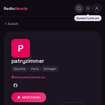
Radio
dienste
Dunkel? Licht an!
Zurück
P
patryzimmer
Discofox
Party
Schlager
www.partyzimmer.eu
Jetzt hören