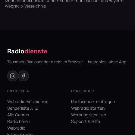
Mehr entdecken:
alle Dance-Sender
·
Radiosender aus Bayern
·
Webradio-Verzeichnis
Radio
dienste
Tausende Radiosender direkt im Browser — kostenlos, ohne App.
ENTDECKEN
FÜR SENDER
Webradio-Verzeichnis
Radiosender eintragen
Senderliste A–Z
Webradio starten
Alle Genres
Werbung schalten
Radio hören
Support & Hilfe
Webradio
Internetradio