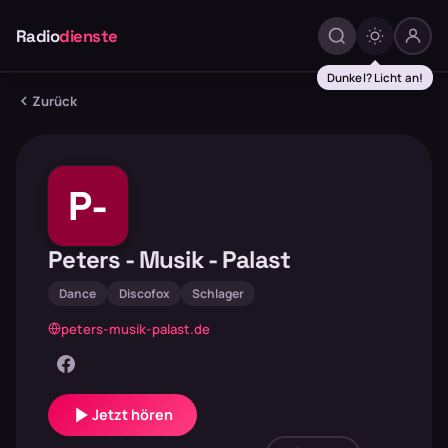
Radio
dienste
Dunkel? Licht an!
Zurück
P-
Peters - Musik - Palast
Dance
Discofox
Schlager
peters-musik-palast.de
Jetzt hören