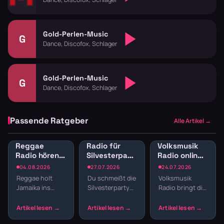
Gold-Perlen-Music
G
Dance, Discofox, Schlager
Gold-Perlen-Music
G
Dance, Discofox, Schlager
Passende Ratgeber
Alle Artikel →
Reggae
Radio für
Volksmusik
Radio hören:
Silvesterparty:
Radio online:
Jamaican
Die besten
Traditionelle
04.08.2026
27.07.2026
24.07.2026
Vibes und
Sender für
Klänge und
Reggae holt
Du schmeißt die
Volksmusik
Dancehall
den
Blasmusik
Jamaika ins
Silvesterparty
Radio bringt dir
streamen
Jahreswechsel
Wohnzimmer.
und willst nicht
echte Tradition
Der entspannte
den ganzen
ins
Offbeat, tiefe
Abend
Wohnzimmer: