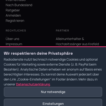
Nach Bundesland
Ratgeber
Anmelden
Registrieren
RECHTLICHES
PARTNER
Über uns
Alleinunterhalter &
Impressum
Hochzeitssänger aus Krefeld
Datenschutz
KI Niederrhein - Agentur aus
Wir respektieren deine Privatsphäre
AGB
Krefeld für den Niederrhein
Cookie-Einstellungen
Radiodienste nutzt technisch notwendige Cookies und optional
Cookies für Marketing sowie externe Dienste (z. B. PayPal beim
Bezahlen). Analytische Daten erheben wir anonym auf Basis eines
berechtigten Interesses. Du kannst deine Auswahl jederzeit über
den Link
„Cookie-Einstellungen"
im Footer ändern. Mehr dazu in
© 2026 Radiodienste. Alle Rechte vorbehalten.
·
Datenschutz
·
AGB
·
Impressum
unserer
Datenschutzerklärung
.
Nur notwendige
Einstellungen