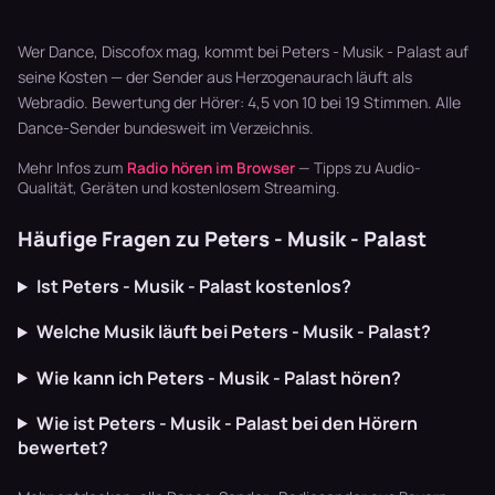
Basslines und
Playlisten
Zither,
die Texte
basteln? Radio
Akkordeon,
schaffen U…
läuft dur…
Blaskapellen.
Wer Dance, Discofox mag, kommt bei Peters - Musik - Palast auf
Keine v…
seine Kosten — der Sender aus Herzogenaurach läuft als
Webradio. Bewertung der Hörer: 4,5 von 10 bei 19 Stimmen. Alle
Dance-Sender
bundesweit im Verzeichnis.
Mehr Infos zum
Radio hören im Browser
— Tipps zu Audio-
Qualität, Geräten und kostenlosem Streaming.
Häufige Fragen zu Peters - Musik - Palast
Ist Peters - Musik - Palast kostenlos?
Welche Musik läuft bei Peters - Musik - Palast?
Wie kann ich Peters - Musik - Palast hören?
Wie ist Peters - Musik - Palast bei den Hörern
bewertet?