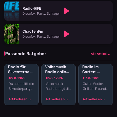
Radio-NFE
Discofox, Party, Schlager
ChaotenFm
Discofox, Party, Schlager
Passende Ratgeber
Alle Artikel →
Radio für
Volksmusik
Radio im
Silvesterparty:
Radio online:
Garten:
Die besten
Traditionelle
Sender für
27.07.2026
24.07.2026
13.07.2026
Sender für
Klänge und
Gartenparty
Du schmeißt die
Volksmusik
Gutes Wetter,
den
Blasmusik
und
Silvesterparty
Radio bringt dir
Grill an, Freunde
Jahreswechsel
Grillabend
und willst nicht
echte Tradition
da – fehlt nur
den ganzen
ins
noch die
Abend
Wohnzimmer:
passende
Playlisten
Zither,
Musik. Welcher
basteln? Radio
Akkordeon,
Sender im