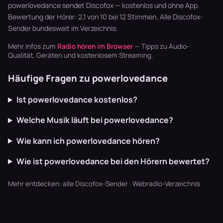
läuft dur…
Blaskapellen.
Garten läu…
powerlovedance sendet Discofox — kostenlos und ohne App.
Keine v…
Bewertung der Hörer: 2,1 von 10 bei 12 Stimmen. Alle
Discofox-
Sender
bundesweit im Verzeichnis.
Mehr Infos zum
Radio hören im Browser
— Tipps zu Audio-
Qualität, Geräten und kostenlosem Streaming.
Häufige Fragen zu powerlovedance
Ist powerlovedance kostenlos?
Welche Musik läuft bei powerlovedance?
Wie kann ich powerlovedance hören?
Wie ist powerlovedance bei den Hörern bewertet?
Mehr entdecken:
alle Discofox-Sender
·
Webradio-Verzeichnis