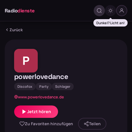
Radio
dienste
Dunkel? Licht an!
Zurück
P
powerlovedance
Discofox
Party
Schlager
www.powerlovedance.de
Jetzt hören
Zu Favoriten hinzufügen
Teilen