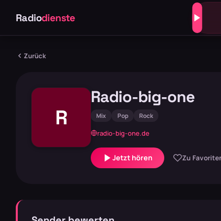
Radio
dienste
Zurück
Radio-big-one
R
Mix
Pop
Rock
radio-big-one.de
Jetzt hören
Zu Favorite
Sender bewerten