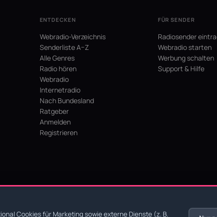
ENTDECKEN
FÜR SENDER
Webradio-Verzeichnis
Radiosender eintr
Senderliste A–Z
Webradio starten
Alle Genres
Werbung schalten
Radio hören
Support & Hilfe
Webradio
Internetradio
Nach Bundesland
Ratgeber
Anmelden
Registrieren
hein
onal Cookies für Marketing sowie externe Dienste (z. B.