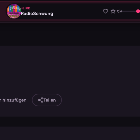
LIVE
RadioSchwung
n hinzufügen
Teilen