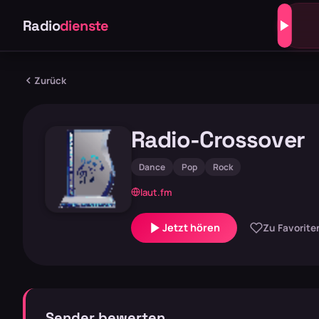
Radio
dienste
Zurück
Radio-Crossover
Dance
Pop
Rock
laut.fm
Jetzt hören
Zu Favorite
Sender bewerten