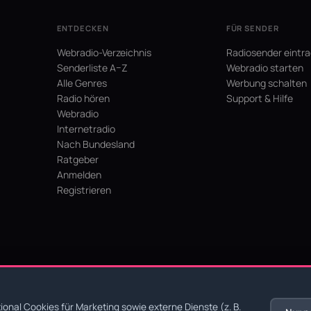
ENTDECKEN
FÜR SENDER
Webradio-Verzeichnis
Radiosender eintr
Senderliste A–Z
Webradio starten
Alle Genres
Werbung schalten
Radio hören
Support & Hilfe
Webradio
Internetradio
Nach Bundesland
Ratgeber
Anmelden
Registrieren
hein
onal Cookies für Marketing sowie externe Dienste (z. B.