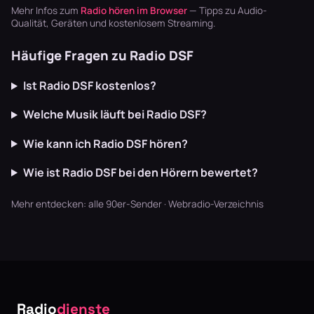
die Texte
basteln? Radio
und Gitarren,
Mehr Infos zum
Radio hören im Browser
— Tipps zu Audio-
schaffen U…
läuft dur…
die m…
Qualität, Geräten und kostenlosem Streaming.
Häufige Fragen zu Radio DSF
Ist Radio DSF kostenlos?
Welche Musik läuft bei Radio DSF?
Wie kann ich Radio DSF hören?
Wie ist Radio DSF bei den Hörern bewertet?
Mehr entdecken:
alle 90er-Sender
·
Webradio-Verzeichnis
Radio
dienste