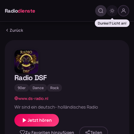
Radio
dienste
Dunkel? Licht an!
Zurück
Radio DSF
90er
Dance
Rock
www.ds-radio.nl
Wir sind ein deutsch- holländisches Radio
Jetzt hören
Zu Favoriten hinzufügen
Teilen