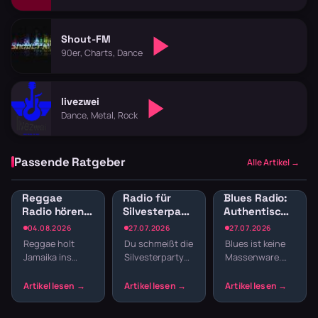
Shout-FM
90er, Charts, Dance
livezwei
Dance, Metal, Rock
Passende Ratgeber
Alle Artikel →
Reggae
Radio für
Blues Radio:
Radio hören:
Silvesterparty:
Authentische
Jamaican
Die besten
Blues-Sender
04.08.2026
27.07.2026
27.07.2026
Vibes und
Sender für
online hören
Reggae holt
Du schmeißt die
Blues ist keine
Dancehall
den
Jamaika ins
Silvesterparty
Massenware.
streamen
Jahreswechsel
Wohnzimmer.
und willst nicht
Die Musik lebt
Der entspannte
den ganzen
von echten
Offbeat, tiefe
Abend
Geschichten,
Basslines und
Playlisten
rauen Stimmen