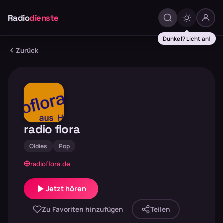
Radio
dienste
Dunkel? Licht an!
Zurück
radio flora
Oldies
Pop
radioflora.de
Jetzt hören
Zu Favoriten hinzufügen
Teilen