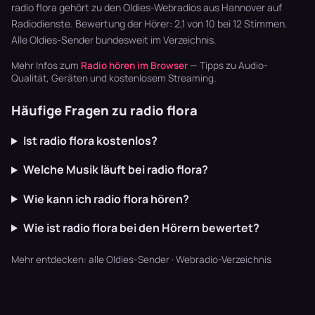
Bluegrass …
Garten läu…
Synthpop war
radio flora gehört zu den Oldies-Webradios aus Hannover auf
der Sound…
Radiodienste. Bewertung der Hörer: 2,1 von 10 bei 12 Stimmen.
Alle
Oldies-Sender
bundesweit im Verzeichnis.
Mehr Infos zum
Radio hören im Browser
— Tipps zu Audio-
Qualität, Geräten und kostenlosem Streaming.
Häufige Fragen zu radio flora
Ist radio flora kostenlos?
Welche Musik läuft bei radio flora?
Wie kann ich radio flora hören?
Wie ist radio flora bei den Hörern bewertet?
Mehr entdecken:
alle Oldies-Sender
·
Webradio-Verzeichnis