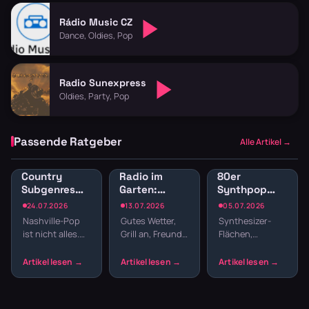
Rádio Music CZ
Dance, Oldies, Pop
Radio Sunexpress
Oldies, Party, Pop
Passende Ratgeber
Alle Artikel →
Country
Radio im
80er
Subgenres
Garten:
Synthpop
Radio:
Sender für
Radio: New
24.07.2026
13.07.2026
05.07.2026
Bluegrass,
Gartenparty
Wave und
Nashville-Pop
Gutes Wetter,
Synthesizer-
Honky Tonk
und
elektronische
ist nicht alles.
Grill an, Freunde
Flächen,
und
Grillabend
Hits
Country hat
da – fehlt nur
melancholische
Americana
Wurzeln, die
noch die
Melodien und
tiefer reichen –
passende
präzise
von Bill
Musik. Welcher
Drumcomputer-
Monroes
Sender im
Beats –