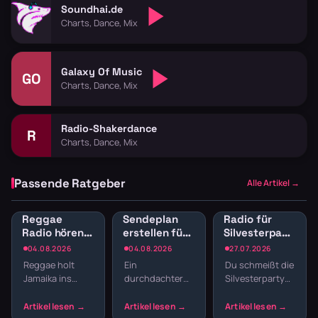
Soundhai.de
Charts, Dance, Mix
Galaxy Of Music
GO
Charts, Dance, Mix
Radio-Shakerdance
R
Charts, Dance, Mix
Passende Ratgeber
Alle Artikel →
Reggae
Sendeplan
Radio für
Radio hören:
erstellen fürs
Silvesterparty:
Jamaican
Webradio:
Die besten
04.08.2026
04.08.2026
27.07.2026
Vibes und
Struktur
Sender für
Reggae holt
Ein
Du schmeißt die
Dancehall
statt
den
Jamaika ins
durchdachter
Silvesterparty
streamen
Zufallsmix
Jahreswechsel
Wohnzimmer.
Sendeplan
und willst nicht
Der entspannte
macht den
den ganzen