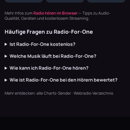
Offbeat, tiefe
Unterschied
Abend
Basslines und
zwischen einem
Playlisten
die Texte
beliebigen
basteln? Radio
Mehr Infos zum
Radio hören im Browser
— Tipps zu Audio-
schaffen U…
Musikstream
läuft dur…
Qualität, Geräten und kostenlosem Streaming.
und einem ech…
Häufige Fragen zu Radio-For-One
Ist Radio-For-One kostenlos?
Welche Musik läuft bei Radio-For-One?
Wie kann ich Radio-For-One hören?
Wie ist Radio-For-One bei den Hörern bewertet?
Mehr entdecken:
alle Charts-Sender
·
Webradio-Verzeichnis