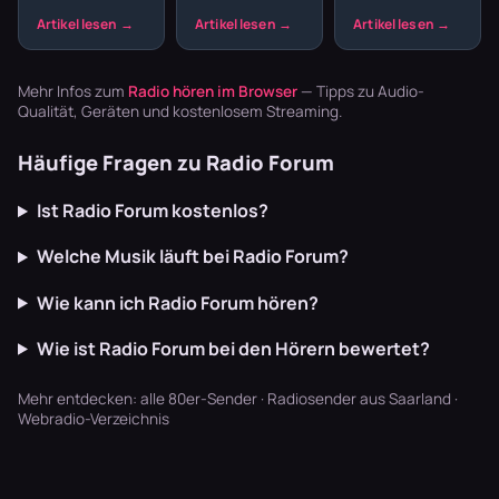
Sendeplan
melancholische
du schon
macht den
Melodien und
kennst.
Unterschied
präzise
Webradio zeigt
zwischen einem
Drumcomputer-
dir, was du
beliebigen
Beats –
noch nicht
Mehr Infos zum
Radio hören im Browser
— Tipps zu Audio-
Musikstream
Synthpop war
kennst – aber
Qualität, Geräten und kostenlosem Streaming.
und einem ech…
der Sound…
lie…
Häufige Fragen zu Radio Forum
Ist Radio Forum kostenlos?
Welche Musik läuft bei Radio Forum?
Wie kann ich Radio Forum hören?
Wie ist Radio Forum bei den Hörern bewertet?
Mehr entdecken:
alle 80er-Sender
·
Radiosender aus Saarland
·
Webradio-Verzeichnis