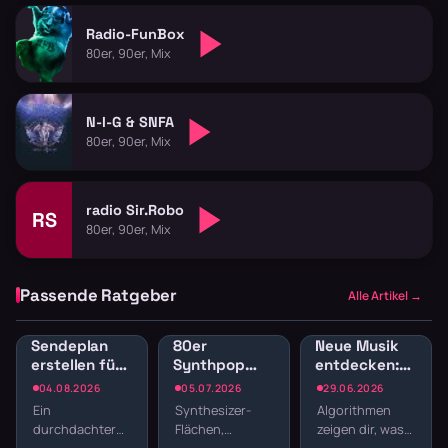
Radio-FunBox
80er, 90er, Mix
N-I-G & SNFA
80er, 90er, Mix
radio Sir.Robo
RS
80er, 90er, Mix
Passende Ratgeber
Alle Artikel →
Sendeplan
80er
Neue Musik
erstellen fürs
Synthpop
entdecken:
Webradio:
Radio: New
Radio-
04.08.2026
05.07.2026
29.06.2026
Struktur
Wave und
Sender für
Ein
Synthesizer-
Algorithmen
statt
elektronische
Musikentdecker
durchdachter
Flächen,
zeigen dir, was
Zufallsmix
Hits