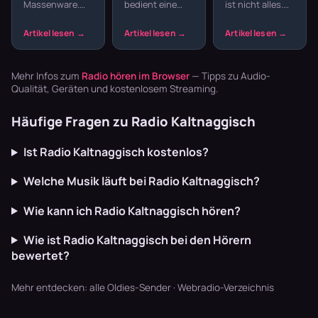
Massenware.
bedient eine
ist nicht alles.
Seelen
und
Die Musik lebt
Szene, die sich
Country hat
Americana
von echten
nicht mit
Wurzeln, die
Geschichten,
Mainstream
tiefer reichen –
rauen Stimmen
zufriedengibt.
von Bill
und Gitarren,
Hier laufen Dark
Monroes
Mehr Infos zum
Radio hören im Browser
— Tipps zu Audio-
die m…
Wave,…
Bluegrass …
Qualität, Geräten und kostenlosem Streaming.
Häufige Fragen zu Radio Kaltnaggisch
Ist Radio Kaltnaggisch kostenlos?
Welche Musik läuft bei Radio Kaltnaggisch?
Wie kann ich Radio Kaltnaggisch hören?
Wie ist Radio Kaltnaggisch bei den Hörern
bewertet?
Mehr entdecken:
alle Oldies-Sender
·
Webradio-Verzeichnis