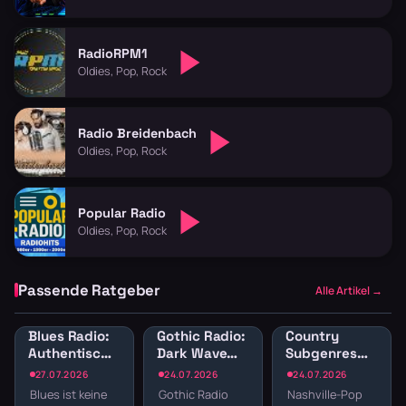
RadioRPM1
Oldies, Pop, Rock
Radio Breidenbach
Oldies, Pop, Rock
Popular Radio
Oldies, Pop, Rock
Passende Ratgeber
Alle Artikel →
Blues Radio:
Gothic Radio:
Country
Authentische
Dark Wave
Subgenres
Blues-Sender
und
Radio:
27.07.2026
24.07.2026
24.07.2026
online hören
Alternative
Bluegrass,
Blues ist keine
Gothic Radio
Nashville-Pop
für schwarze
Honky Tonk