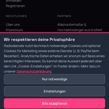
Anmelden
Registrieren
RECHTLICHES
PARTNER
Über uns
Alleinunterhalter &
Impressum
Hochzeitssänger aus Krefeld
Datenschutz
KI Niederrhein - Agentur aus
Wir respektieren deine Privatsphäre
AGB
Krefeld für den Niederrhein
Cookie-Einstellungen
Radiodienste nutzt technisch notwendige Cookies und optional
Cookies für Marketing sowie externe Dienste (z. B. PayPal beim
Bezahlen). Analytische Daten erheben wir anonym auf Basis eines
berechtigten Interesses. Du kannst deine Auswahl jederzeit über
den Link
„Cookie-Einstellungen"
im Footer ändern. Mehr dazu in
© 2026 Radiodienste. Alle Rechte vorbehalten.
·
Datenschutz
·
AGB
·
Impressum
unserer
Datenschutzerklärung
.
Nur notwendige
Einstellungen
Alle akzeptieren