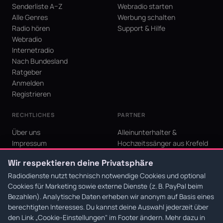
Senderliste A–Z
Webradio starten
Alle Genres
Werbung schalten
Radio hören
Support & Hilfe
Webradio
Internetradio
Nach Bundesland
Ratgeber
Anmelden
Registrieren
RECHTLICHES
PARTNER
Über uns
Alleinunterhalter &
Impressum
Hochzeitssänger aus Krefeld
Datenschutz
KI Niederrhein - Agentur aus
Wir respektieren deine Privatsphäre
AGB
Krefeld für den Niederrhein
Cookie-Einstellungen
Radiodienste nutzt technisch notwendige Cookies und optional
Cookies für Marketing sowie externe Dienste (z. B. PayPal beim
Bezahlen). Analytische Daten erheben wir anonym auf Basis eines
berechtigten Interesses. Du kannst deine Auswahl jederzeit über
den Link
„Cookie-Einstellungen"
im Footer ändern. Mehr dazu in
© 2026 Radiodienste. Alle Rechte vorbehalten.
·
Datenschutz
·
AGB
·