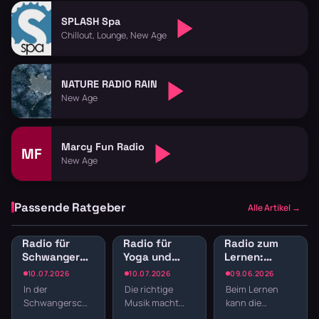
SPLASH Spa
Chillout, Lounge, New Age
NATURE RADIO RAIN
New Age
Marcy Fun Radio
MF
New Age
Passende Ratgeber
Alle Artikel →
Radio für
Radio für
Radio zum
Schwangerschaft:
Yoga und
Lernen:
Entspannende
Pilates:
Konzentrationsfö
10.07.2026
10.07.2026
09.06.2026
Sender für
Sender für
Sender für
In der
Die richtige
Beim Lernen
werdende
Entspannung
Studium
Schwangerschaft
Musik macht
kann die
Mütter
und Flow
verändert sich
den
richtige Musik