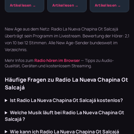
nicht nur dein
Unterschied
den
Körper – auch
zwischen einer
Unterschied
deine
guten und einer
machen. Aber
Wahrnehmung
großartigen
nicht jeder
von Klängen
Yoga- oder
Sound hilft –
New Age aus dem Netz: Radio La Nueva Chapina Gt Salcajá
wir…
Pilat…
manche Ge…
überträgt sein Programm im Livestream. Bewertung der Hörer: 2,1
von 10 bei 12 Stimmen. Alle
New Age-Sender
bundesweit im
Verzeichnis.
Mehr Infos zum
Radio hören im Browser
— Tipps zu Audio-
Qualität, Geräten und kostenlosem Streaming.
Häufige Fragen zu Radio La Nueva Chapina Gt
Salcajá
Ist Radio La Nueva Chapina Gt Salcajá kostenlos?
Welche Musik läuft bei Radio La Nueva Chapina Gt
Salcajá ?
Wie kann ich Radio La Nueva Chapina Gt Salcajá