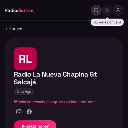
Radio
dienste
Dunkel? Licht an!
Zurück
RL
Radio La Nueva Chapina Gt
Salcajá
New Age
radiolanuevachapinagtsalcaja.blogspot.com
Jetzt hören