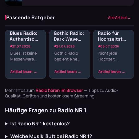
Passende Ratgeber
Alle Artikel →
Blues Radio:
Gothic Radio:
Radio für
Authentische
Dark Wave
Hochzeitsfeier:
Blues-Sender
und
Sender für
27.07.2026
24.07.2026
05.07.2026
online hören
Alternative
Empfang,
Blues ist keine
Gothic Radio
Nicht jede
für schwarze
Dinner und
Massenware.
bedient eine
Hochzeit
Seelen
Party
Die Musik lebt
Szene, die sich
braucht einen
von echten
nicht mit
DJ. Webradio
Geschichten,
Mainstream
liefert
rauen Stimmen
zufriedengibt.
durchgehend
und Gitarren,
Hier laufen Dark
Musik für alle
Mehr Infos zum
Radio hören im Browser
— Tipps zu Audio-
die m…
Wave,…
Phasen – vom
Qualität, Geräten und kostenlosem Streaming.
Sekte…
Häufige Fragen zu Radio NR 1
Ist Radio NR 1 kostenlos?
Welche Musik läuft bei Radio NR 1?