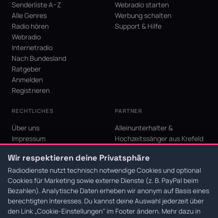
Senderliste A–Z
Webradio starten
Alle Genres
Werbung schalten
Radio hören
Support & Hilfe
Webradio
Internetradio
Nach Bundesland
Ratgeber
Anmelden
Registrieren
RECHTLICHES
PARTNER
Über uns
Alleinunterhalter &
Impressum
Hochzeitssänger aus Krefeld
Datenschutz
KI Niederrhein - Agentur aus
Wir respektieren deine Privatsphäre
AGB
Krefeld für den Niederrhein
Cookie-Einstellungen
Radiodienste nutzt technisch notwendige Cookies und optional
Cookies für Marketing sowie externe Dienste (z. B. PayPal beim
Bezahlen). Analytische Daten erheben wir anonym auf Basis eines
berechtigten Interesses. Du kannst deine Auswahl jederzeit über
den Link
„Cookie-Einstellungen"
im Footer ändern. Mehr dazu in
© 2026 Radiodienste. Alle Rechte vorbehalten.
·
Datenschutz
·
AGB
·