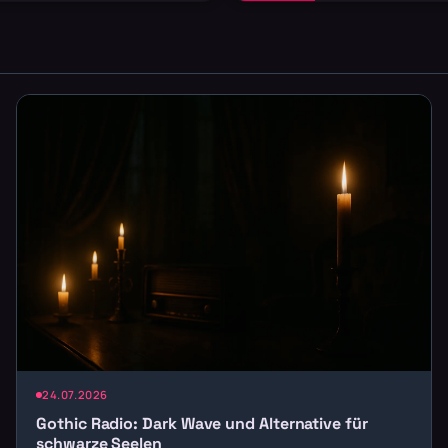
24.07.2026
Gothic Radio: Dark Wave und Alternative für
schwarze Seelen