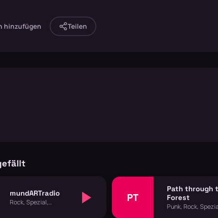
n hinzufügen
Teilen
efällt
Path through 
mundARTradio
PT
Forest
Rock, Spezial,
Punk, Rock, Spezia
Volksmusik