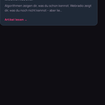
Algorithmen zeigen dir, was du schon kennst. Webradio zeigt
dir, was du noch nicht kennst – aber lie…