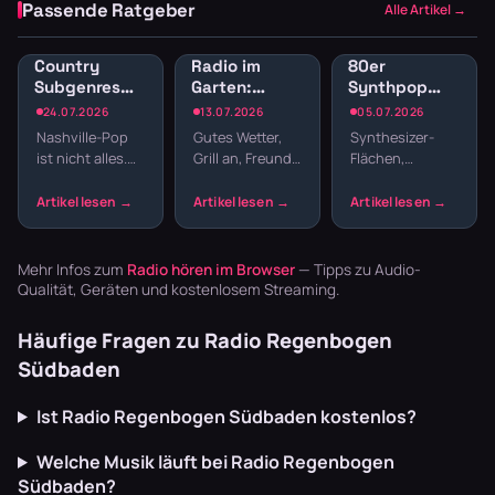
Passende Ratgeber
Alle Artikel →
Country
Radio im
80er
Subgenres
Garten:
Synthpop
Radio:
Sender für
Radio: New
24.07.2026
13.07.2026
05.07.2026
Bluegrass,
Gartenparty
Wave und
Nashville-Pop
Gutes Wetter,
Synthesizer-
Honky Tonk
und
elektronische
ist nicht alles.
Grill an, Freunde
Flächen,
und
Grillabend
Hits
Country hat
da – fehlt nur
melancholische
Americana
Wurzeln, die
noch die
Melodien und
tiefer reichen –
passende
präzise
von Bill
Musik. Welcher
Drumcomputer-
Monroes
Sender im
Beats –
Mehr Infos zum
Radio hören im Browser
— Tipps zu Audio-
Bluegrass …
Garten läu…
Synthpop war
Qualität, Geräten und kostenlosem Streaming.
der Sound…
Häufige Fragen zu Radio Regenbogen
Südbaden
Ist Radio Regenbogen Südbaden kostenlos?
Welche Musik läuft bei Radio Regenbogen
Südbaden?