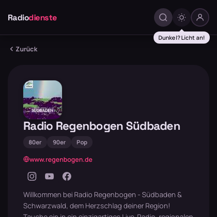
Radio
dienste
Dunkel? Licht an!
Zurück
Radio Regenbogen Südbaden
80er
90er
Pop
www.regenbogen.de
Willkommen bei Radio Regenbogen - Südbaden &
Schwarzwald, dem Herzschlag deiner Region!
Tauche ein in ein einzigartiges Live-Radio, regionalen