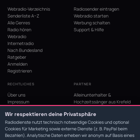
Webradio-Verzeichnis
Radiosender eintragen
Senderliste A–Z
Webradio starten
Alle Genres
Werbung schalten
Radio hören
Support & Hilfe
Webradio
Internetradio
Nach Bundesland
Ratgeber
Anmelden
Registrieren
RECHTLICHES
PARTNER
Über uns
Alleinunterhalter &
Impressum
Hochzeitssänger aus Krefeld
Datenschutz
KI Niederrhein - Agentur aus
Wir respektieren deine Privatsphäre
AGB
Krefeld für den Niederrhein
Cookie-Einstellungen
Radiodienste nutzt technisch notwendige Cookies und optional
Cookies für Marketing sowie externe Dienste (z. B. PayPal beim
Bezahlen). Analytische Daten erheben wir anonym auf Basis eines