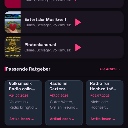
Extertaler Musikwelt
Oldies, Schlager, Volksmusik
Piratenkanon.nl
Oldies, Schlager, Volksmusik
Passende Ratgeber
Alle Artikel →
Volksmusik
Radio im
Radio für
Radio online:
Garten:
Hochzeitsfeier:
Traditionelle
Sender für
Sender für
24.07.2026
13.07.2026
05.07.2026
Klänge und
Gartenparty
Empfang,
Volksmusik
Gutes Wetter,
Nicht jede
Blasmusik
und
Dinner und
Radio bringt dir
Grill an, Freunde
Hochzeit
Grillabend
Party
echte Tradition
da – fehlt nur
braucht einen
ins
noch die
DJ. Webradio
Wohnzimmer:
passende
liefert