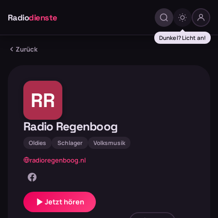
Radio
dienste
Dunkel? Licht an!
Zurück
RR
Radio Regenboog
Oldies
Schlager
Volksmusik
radioregenboog.nl
Jetzt hören