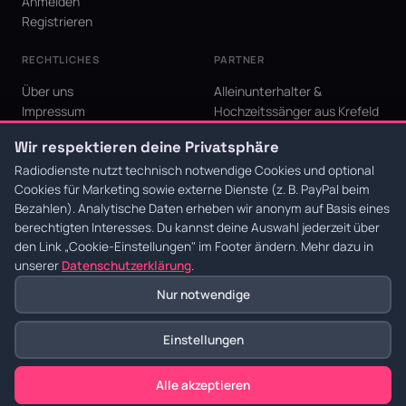
Anmelden
Registrieren
RECHTLICHES
PARTNER
Über uns
Alleinunterhalter &
Impressum
Hochzeitssänger aus Krefeld
Datenschutz
KI Niederrhein - Agentur aus
Wir respektieren deine Privatsphäre
AGB
Krefeld für den Niederrhein
Cookie-Einstellungen
Radiodienste nutzt technisch notwendige Cookies und optional
Cookies für Marketing sowie externe Dienste (z. B. PayPal beim
Bezahlen). Analytische Daten erheben wir anonym auf Basis eines
berechtigten Interesses. Du kannst deine Auswahl jederzeit über
den Link
„Cookie-Einstellungen"
im Footer ändern. Mehr dazu in
© 2026 Radiodienste. Alle Rechte vorbehalten.
·
Datenschutz
·
AGB
·
Impressum
unserer
Datenschutzerklärung
.
Nur notwendige
Einstellungen
Alle akzeptieren