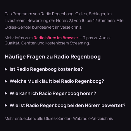
Zither,
Musik. Welcher
durchgehend
Akkordeon,
Sender im
Musik für alle
Blaskapellen.
Garten läu…
Phasen – vom
Das Programm von Radio Regenboog: Oldies, Schlager, im
Keine v…
Sekte…
Livestream. Bewertung der Hörer: 2,1 von 10 bei 12 Stimmen. Alle
Oldies-Sender
bundesweit im Verzeichnis.
Mehr Infos zum
Radio hören im Browser
— Tipps zu Audio-
Qualität, Geräten und kostenlosem Streaming.
Häufige Fragen zu Radio Regenboog
Ist Radio Regenboog kostenlos?
Welche Musik läuft bei Radio Regenboog?
Wie kann ich Radio Regenboog hören?
Wie ist Radio Regenboog bei den Hörern bewertet?
Mehr entdecken:
alle Oldies-Sender
·
Webradio-Verzeichnis