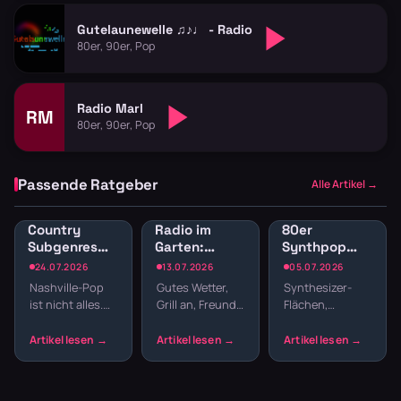
Gutelaunewelle ♫♪♩ - Radio
80er, 90er, Pop
Radio Marl
RM
80er, 90er, Pop
Passende Ratgeber
Alle Artikel →
Country
Radio im
80er
Subgenres
Garten:
Synthpop
Radio:
Sender für
Radio: New
24.07.2026
13.07.2026
05.07.2026
Bluegrass,
Gartenparty
Wave und
Nashville-Pop
Gutes Wetter,
Synthesizer-
Honky Tonk
und
elektronische
ist nicht alles.
Grill an, Freunde
Flächen,
und
Grillabend
Hits
Country hat
da – fehlt nur
melancholische
Americana
Wurzeln, die
noch die
Melodien und
tiefer reichen –
passende
präzise
von Bill
Musik. Welcher
Drumcomputer-
Monroes
Sender im
Beats –