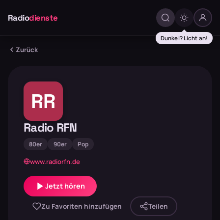
Radio
dienste
Dunkel? Licht an!
Zurück
RR
Radio RFN
80er
90er
Pop
www.radiorfn.de
Jetzt hören
Zu Favoriten hinzufügen
Teilen