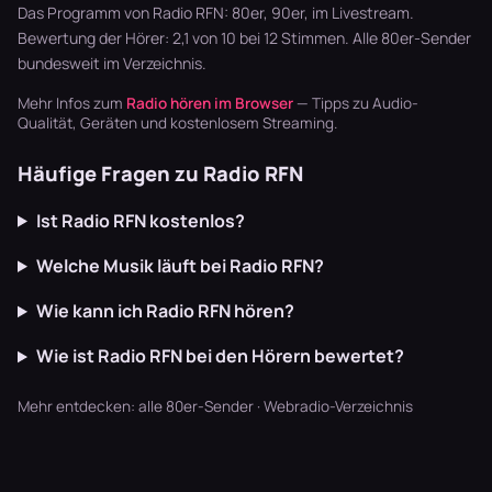
Bluegrass …
Garten läu…
Synthpop war
Das Programm von Radio RFN: 80er, 90er, im Livestream.
der Sound…
Bewertung der Hörer: 2,1 von 10 bei 12 Stimmen. Alle
80er-Sender
bundesweit im Verzeichnis.
Mehr Infos zum
Radio hören im Browser
— Tipps zu Audio-
Qualität, Geräten und kostenlosem Streaming.
Häufige Fragen zu Radio RFN
Ist Radio RFN kostenlos?
Welche Musik läuft bei Radio RFN?
Wie kann ich Radio RFN hören?
Wie ist Radio RFN bei den Hörern bewertet?
Mehr entdecken:
alle 80er-Sender
·
Webradio-Verzeichnis