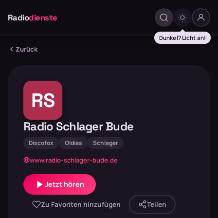
Radio
dienste
Dunkel? Licht an!
Zurück
RS
Radio Schlager Bude
Discofox
Oldies
Schlager
www.radio-schlager-bude.de
Jetzt hören
Zu Favoriten hinzufügen
Teilen