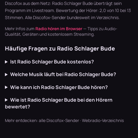
Blaskapellen.
Garten läu…
Phasen – vom
Discofox aus dem Netz: Radio Schlager Bude überträgt sein
Keine v…
Sekte…
Programm im Livestream. Bewertung der Hörer: 2,0 von 10 bei 13
Stimmen. Alle
Discofox-Sender
bundesweit im Verzeichnis.
Mehr Infos zum
Radio hören im Browser
— Tipps zu Audio-
Qualität, Geräten und kostenlosem Streaming.
Häufige Fragen zu Radio Schlager Bude
Ist Radio Schlager Bude kostenlos?
Welche Musik läuft bei Radio Schlager Bude?
Wie kann ich Radio Schlager Bude hören?
Wie ist Radio Schlager Bude bei den Hörern
bewertet?
Mehr entdecken:
alle Discofox-Sender
·
Webradio-Verzeichnis