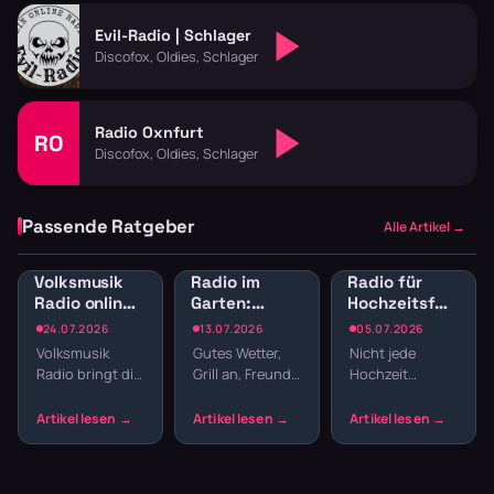
Evil-Radio | Schlager
Discofox, Oldies, Schlager
Radio Oxnfurt
RO
Discofox, Oldies, Schlager
Passende Ratgeber
Alle Artikel →
Volksmusik
Radio im
Radio für
Radio online:
Garten:
Hochzeitsfeier:
Traditionelle
Sender für
Sender für
24.07.2026
13.07.2026
05.07.2026
Klänge und
Gartenparty
Empfang,
Volksmusik
Gutes Wetter,
Nicht jede
Blasmusik
und
Dinner und
Radio bringt dir
Grill an, Freunde
Hochzeit
Grillabend
Party
echte Tradition
da – fehlt nur
braucht einen
ins
noch die
DJ. Webradio
Wohnzimmer:
passende
liefert
Zither,
Musik. Welcher
durchgehend
Akkordeon,
Sender im
Musik für alle