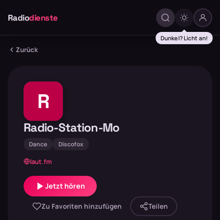
Radio
dienste
Dunkel? Licht an!
Zurück
R
Radio-Station-Mo
Dance
Discofox
laut.fm
Jetzt hören
Zu Favoriten hinzufügen
Teilen