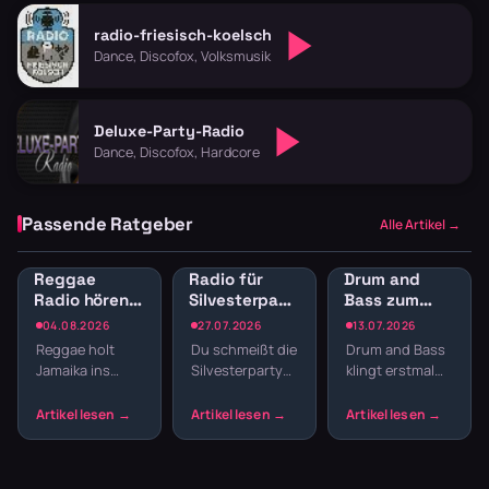
radio-friesisch-koelsch
Dance, Discofox, Volksmusik
Deluxe-Party-Radio
Dance, Discofox, Hardcore
Passende Ratgeber
Alle Artikel →
Reggae
Radio für
Drum and
Radio hören:
Silvesterparty:
Bass zum
Jamaican
Die besten
Lernen:
04.08.2026
27.07.2026
13.07.2026
Vibes und
Sender für
Konzentration
Reggae holt
Du schmeißt die
Drum and Bass
Dancehall
den
durch
Jamaika ins
Silvesterparty
klingt erstmal
streamen
Jahreswechsel
schnelle
Wohnzimmer.
und willst nicht
nach Club,
Breaks
Der entspannte
den ganzen
nicht nach
Offbeat, tiefe
Abend
Schreibtisch.
Basslines und
Playlisten
Aber gerade die
die Texte
basteln? Radio
schnellen