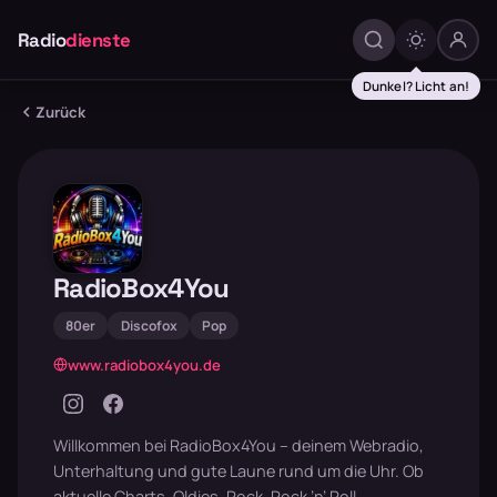
Radio
dienste
Dunkel? Licht an!
Zurück
RadioBox4You
80er
Discofox
Pop
www.radiobox4you.de
Willkommen bei RadioBox4You – deinem Webradio,
Unterhaltung und gute Laune rund um die Uhr. Ob
aktuelle Charts, Oldies, Rock, Rock ’n’ Roll,