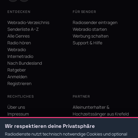
ENTDECKEN
FÜR SENDER
Webradio-Verzeichnis
Radiosender eintragen
Senderliste A–Z
Webradio starten
Alle Genres
Werbung schalten
Radio hören
Support & Hilfe
Webradio
Internetradio
Nach Bundesland
Ratgeber
Anmelden
Registrieren
RECHTLICHES
PARTNER
Über uns
Alleinunterhalter &
Impressum
Hochzeitssänger aus Krefeld
Datenschutz
KI Niederrhein - Agentur aus
Wir respektieren deine Privatsphäre
AGB
Krefeld für den Niederrhein
Cookie-Einstellungen
Radiodienste nutzt technisch notwendige Cookies und optional