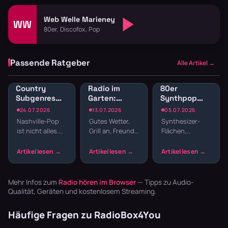
Web Welle Marieney
WW
80er, Discofox, Pop
Passende Ratgeber
Alle Artikel →
Country
Radio im
80er
Subgenres
Garten:
Synthpop
Radio:
Sender für
Radio: New
24.07.2026
13.07.2026
05.07.2026
Bluegrass,
Gartenparty
Wave und
Nashville-Pop
Gutes Wetter,
Synthesizer-
Honky Tonk
und
elektronische
ist nicht alles.
Grill an, Freunde
Flächen,
und
Grillabend
Hits
Country hat
da – fehlt nur
melancholische
Americana
Wurzeln, die
noch die
Melodien und
tiefer reichen –
passende
präzise
von Bill
Musik. Welcher
Drumcomputer-
Monroes
Sender im
Beats –
Mehr Infos zum
Radio hören im Browser
— Tipps zu Audio-
Bluegrass …
Garten läu…
Synthpop war
Qualität, Geräten und kostenlosem Streaming.
der Sound…
Häufige Fragen zu RadioBox4You