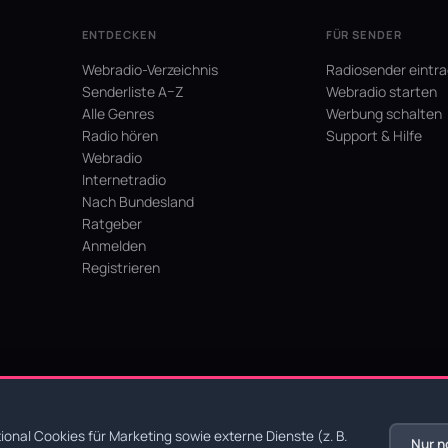
ENTDECKEN
FÜR SENDER
Webradio-Verzeichnis
Radiosender eintr
Senderliste A–Z
Webradio starten
Alle Genres
Werbung schalten
Radio hören
Support & Hilfe
Webradio
Internetradio
Nach Bundesland
Ratgeber
Anmelden
Registrieren
hein
onal Cookies für Marketing sowie externe Dienste (z. B.
Nur n