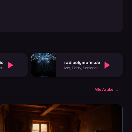
io
radioolympfm.de
er
Mix, Party, Schlager
Alle Artikel →