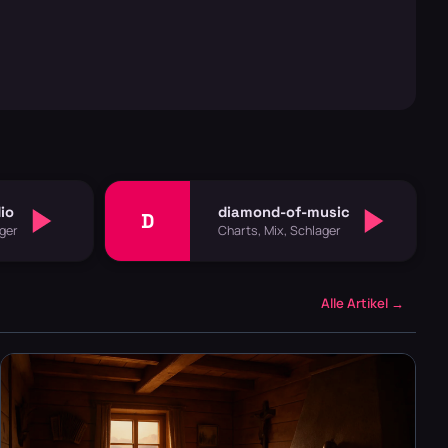
io
diamond-of-music
D
ager
Charts, Mix, Schlager
Alle Artikel →