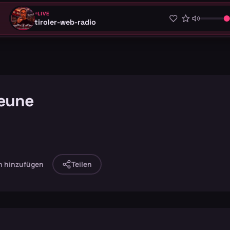
LIVE
tiroler-web-radio
eune
n hinzufügen
Teilen