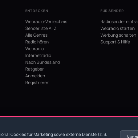
ENTDECKEN
FÜR SENDER
Webradio-Verzeichnis
Radiosender eintr
Senderliste A–Z
Webradio starten
Alle Genres
Werbung schalten
Radio hören
Support & Hilfe
Webradio
Internetradio
Nach Bundesland
Ratgeber
Anmelden
Registrieren
hein
onal Cookies für Marketing sowie externe Dienste (z. B.
Nur n