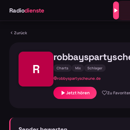
Radio
dienste
Zurück
robbayspartysch
R
Charts
Mix
Schlager
robbyspartyscheune.de
Jetzt hören
Zu Favorite
Sender bewerten