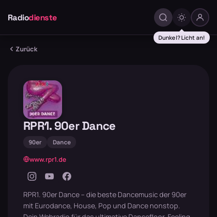
Radio
dienste
Dunkel? Licht an!
Zurück
RPR1. 90er Dance
90er
Dance
www.rpr1.de
RPR1. 90er Dance – die beste Dancemusic der 90er
mit Eurodance, House, Pop und Dance nonstop.
Dein Webradio für das ultimative Dancefloor-Feeling