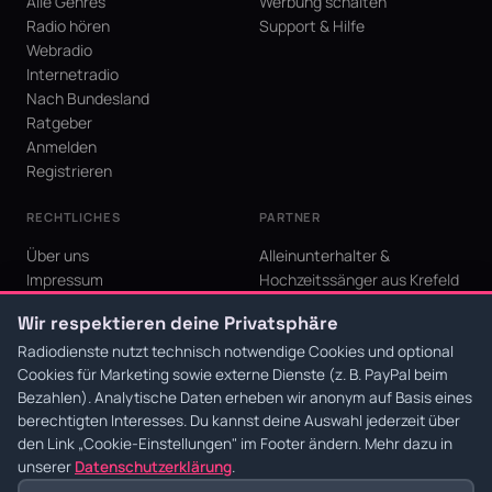
Alle Genres
Werbung schalten
Radio hören
Support & Hilfe
Webradio
Internetradio
Nach Bundesland
Ratgeber
Anmelden
Registrieren
RECHTLICHES
PARTNER
Über uns
Alleinunterhalter &
Impressum
Hochzeitssänger aus Krefeld
Datenschutz
KI Niederrhein - Agentur aus
Wir respektieren deine Privatsphäre
AGB
Krefeld für den Niederrhein
Cookie-Einstellungen
Radiodienste nutzt technisch notwendige Cookies und optional
Cookies für Marketing sowie externe Dienste (z. B. PayPal beim
Bezahlen). Analytische Daten erheben wir anonym auf Basis eines
berechtigten Interesses. Du kannst deine Auswahl jederzeit über
den Link
„Cookie-Einstellungen"
im Footer ändern. Mehr dazu in
© 2026 Radiodienste. Alle Rechte vorbehalten.
·
Datenschutz
·
AGB
·
Impressum
unserer
Datenschutzerklärung
.