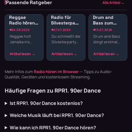
Passende Ratgeber
Alle Artikel →
Reggae
Radio für
Drum and
Radio hören:
Silvesterparty:
Bass zum
Jamaican
Die besten
Lernen:
04.08.2026
27.07.2026
13.07.2026
Vibes und
Sender für
Konzentration
Reggae holt
Du schmeißt die
Drum and Bass
Dancehall
den
durch
Jamaika ins
Silvesterparty
klingt erstmal
streamen
Jahreswechsel
schnelle
Wohnzimmer.
und willst nicht
nach Club,
Breaks
Der entspannte
den ganzen
nicht nach
Offbeat, tiefe
Abend
Schreibtisch.
Basslines und
Playlisten
Aber gerade die
die Texte
basteln? Radio
schnellen
Mehr Infos zum
Radio hören im Browser
— Tipps zu Audio-
schaffen U…
läuft dur…
Breaks oh…
Qualität, Geräten und kostenlosem Streaming.
Häufige Fragen zu RPR1. 90er Dance
Ist RPR1. 90er Dance kostenlos?
Welche Musik läuft bei RPR1. 90er Dance?
Wie kann ich RPR1. 90er Dance hören?