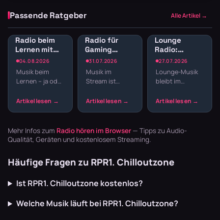
Passende Ratgeber
Alle Artikel →
Radio beim
Radio für
Lounge
Lernen mit
Gaming
Radio:
Gesang:
Streams:
Entspannte
04.08.2026
31.07.2026
27.07.2026
Welche
GEMA-freie
Hintergrundmusik
Musik beim
Musik im
Lounge-Musik
Musik lenkt
Sender für
für Arbeit
Lernen – ja oder
Stream ist
bleibt im
nicht ab?
Streamer
und Café-
nein? Die Frage
riskant. Ein
Hintergrund,
Feeling
ist
falscher Track,
ohne langweilig
komplizierter,
und dein VOD
zu werden. Sie
wenn Gesang
wird
eignet sich für
im Spiel ist.
stummgeschaltet
konzentriertes
Mehr Infos zum
Radio hören im Browser
— Tipps zu Audio-
Während ins…
oder du
Ar…
Qualität, Geräten und kostenlosem Streaming.
kassierst…
Häufige Fragen zu RPR1. Chilloutzone
Ist RPR1. Chilloutzone kostenlos?
Welche Musik läuft bei RPR1. Chilloutzone?