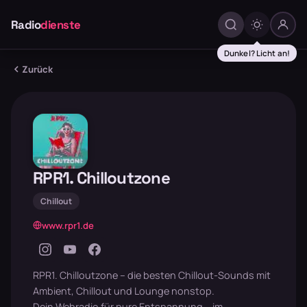
Radio
dienste
Dunkel? Licht an!
Zurück
RPR1. Chilloutzone
Chillout
www.rpr1.de
RPR1. Chilloutzone – die besten Chillout-Sounds mit
Ambient, Chillout und Lounge nonstop.
Dein Webradio für pure Entspannung – im