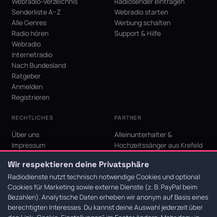
Webradio-Verzeichnis
Radiosender eintragen
Senderliste A–Z
Webradio starten
Alle Genres
Werbung schalten
Radio hören
Support & Hilfe
Webradio
Internetradio
Nach Bundesland
Ratgeber
Anmelden
Registrieren
RECHTLICHES
PARTNER
Über uns
Alleinunterhalter &
Impressum
Hochzeitssänger aus Krefeld
Datenschutz
KI Niederrhein - Agentur aus
Wir respektieren deine Privatsphäre
AGB
Krefeld für den Niederrhein
Cookie-Einstellungen
Radiodienste nutzt technisch notwendige Cookies und optional
Cookies für Marketing sowie externe Dienste (z. B. PayPal beim
Bezahlen). Analytische Daten erheben wir anonym auf Basis eines
berechtigten Interesses. Du kannst deine Auswahl jederzeit über