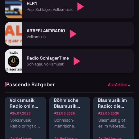
HLR1
Pop, Schlager, Volksmusik
ARBERLANDRADIO
Volksmusik
Radio SchlagerTime
Schlager, Volksmusik
Passende Ratgeber
Alle Artikel →
Volksmusik
Böhmische
Blasmusik im
Radio online:
Blasmusik
Radio: die
Traditionelle
kostenlos
besten
24.07.2026
22.06.2026
22.06.2026
Klänge und
online hören
Sender und
Volksmusik
Böhmisch-
Blasmusik gibt
Blasmusik
Streams
Radio bringt dir
mährische
es im Webradio
echte Tradition
Blasmusik läuft
in jeder Spielart
ins
im normalen
— von