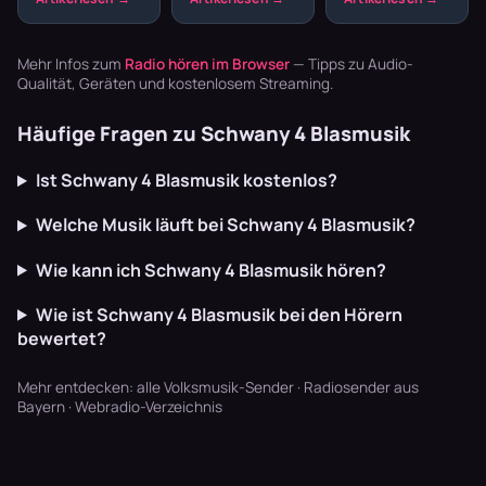
Wohnzimmer:
Radio
böhmisch-
Zither,
höchstens am
mährisch bis
Akkordeon,
Sonntagvormittag.
alpenländisch.
Mehr Infos zum
Radio hören im Browser
— Tipps zu Audio-
Blaskapellen.
Im Webradio
Ein Überb…
Qualität, Geräten und kostenlosem Streaming.
Keine v…
gibt…
Häufige Fragen zu Schwany 4 Blasmusik
Ist Schwany 4 Blasmusik kostenlos?
Welche Musik läuft bei Schwany 4 Blasmusik?
Wie kann ich Schwany 4 Blasmusik hören?
Wie ist Schwany 4 Blasmusik bei den Hörern
bewertet?
Mehr entdecken:
alle Volksmusik-Sender
·
Radiosender aus
Bayern
·
Webradio-Verzeichnis