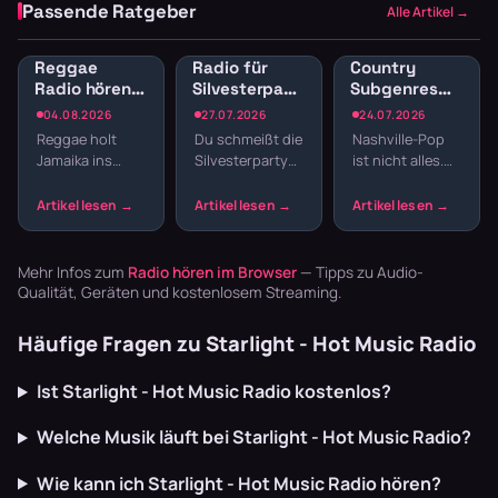
Passende Ratgeber
Alle Artikel →
Reggae
Radio für
Country
Radio hören:
Silvesterparty:
Subgenres
Jamaican
Die besten
Radio:
04.08.2026
27.07.2026
24.07.2026
Vibes und
Sender für
Bluegrass,
Reggae holt
Du schmeißt die
Nashville-Pop
Dancehall
den
Honky Tonk
Jamaika ins
Silvesterparty
ist nicht alles.
streamen
Jahreswechsel
und
Wohnzimmer.
und willst nicht
Country hat
Americana
Der entspannte
den ganzen
Wurzeln, die
Offbeat, tiefe
Abend
tiefer reichen –
Basslines und
Playlisten
von Bill
die Texte
basteln? Radio
Monroes
Mehr Infos zum
Radio hören im Browser
— Tipps zu Audio-
schaffen U…
läuft dur…
Bluegrass …
Qualität, Geräten und kostenlosem Streaming.
Häufige Fragen zu Starlight - Hot Music Radio
Ist Starlight - Hot Music Radio kostenlos?
Welche Musik läuft bei Starlight - Hot Music Radio?
Wie kann ich Starlight - Hot Music Radio hören?