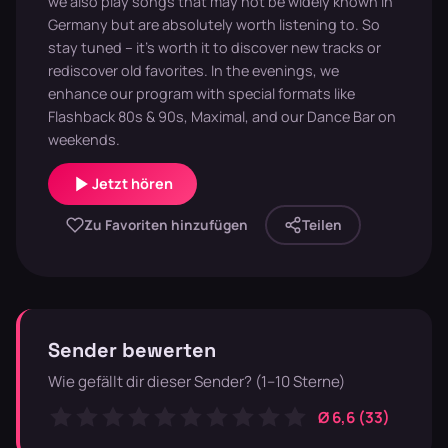
we also play songs that may not be widely known in
Germany but are absolutely worth listening to. So
stay tuned – it’s worth it to discover new tracks or
rediscover old favorites. In the evenings, we
enhance our program with special formats like
Flashback 80s & 90s, Maximal, and our Dance Bar on
weekends.
Jetzt hören
Zu Favoriten hinzufügen
Teilen
Sender bewerten
Wie gefällt dir dieser Sender? (1–10 Sterne)
Ø 6,6 (33)