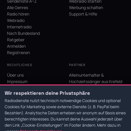
Senderliste A–Z
Webradio starten
Alle Genres
Werbung schalten
Radio hören
Support & Hilfe
Webradio
Internetradio
Nach Bundesland
Ratgeber
Anmelden
Registrieren
RECHTLICHES
PARTNER
Über uns
Alleinunterhalter &
Impressum
Hochzeitssänger aus Krefeld
Datenschutz
KI Niederrhein - Agentur aus
Wir respektieren deine Privatsphäre
AGB
Krefeld für den Niederrhein
Cookie-Einstellungen
Radiodienste nutzt technisch notwendige Cookies und optional
Cookies für Marketing sowie externe Dienste (z. B. PayPal beim
Bezahlen). Analytische Daten erheben wir anonym auf Basis eines
berechtigten Interesses. Du kannst deine Auswahl jederzeit über
den Link
„Cookie-Einstellungen"
im Footer ändern. Mehr dazu in
© 2026 Radiodienste. Alle Rechte vorbehalten.
·
Datenschutz
·
AGB
·
Impressum