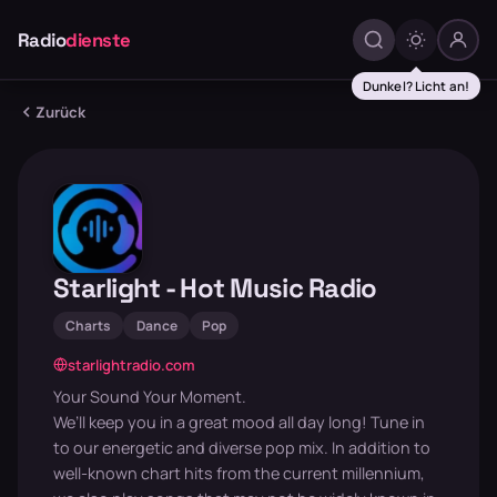
Radio
dienste
Dunkel? Licht an!
Zurück
Starlight - Hot Music Radio
Charts
Dance
Pop
starlightradio.com
Your Sound Your Moment.
We’ll keep you in a great mood all day long! Tune in
to our energetic and diverse pop mix. In addition to
well-known chart hits from the current millennium,