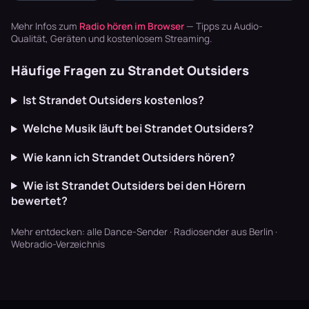
Basslines und
Playlisten
Melodien, die
die Texte
basteln? Radio
dich mitreißen.
Mehr Infos zum
Radio hören im Browser
— Tipps zu Audio-
schaffen U…
läuft dur…
Hier erfäh…
Qualität, Geräten und kostenlosem Streaming.
Häufige Fragen zu Strandet Outsiders
Ist Strandet Outsiders kostenlos?
Welche Musik läuft bei Strandet Outsiders?
Wie kann ich Strandet Outsiders hören?
Wie ist Strandet Outsiders bei den Hörern
bewertet?
Mehr entdecken:
alle Dance-Sender
·
Radiosender aus Berlin
·
Webradio-Verzeichnis