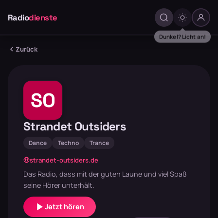
Radio
dienste
Dunkel? Licht an!
Zurück
SO
Strandet Outsiders
Dance
Techno
Trance
strandet-outsiders.de
Das Radio, dass mit der guten Laune und viel Spaß
seine Hörer unterhält.
Jetzt hören