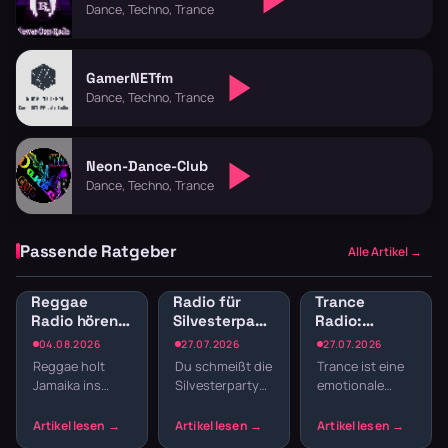
Dance, Techno, Trance
GamerNETfm
Dance, Techno, Trance
Neon-Dance-Club
Dance, Techno, Trance
Passende Ratgeber
Alle Artikel →
Reggae
Radio für
Trance
Radio hören:
Silvesterparty:
Radio:
Jamaican
Die besten
Melodischer
04.08.2026
27.07.2026
27.07.2026
Vibes und
Sender für
elektronischer
Reggae holt
Du schmeißt die
Trance ist eine
Dancehall
den
Sound für
Jamaika ins
Silvesterparty
emotionale
streamen
Jahreswechsel
Trance-Fans
Wohnzimmer.
und willst nicht
Reise durch
Der entspannte
den ganzen
Build-ups,
Offbeat, tiefe
Abend
Drops und