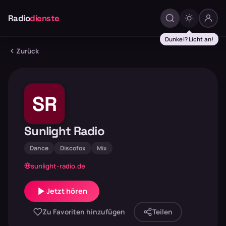
Radio
dienste
Dunkel? Licht an!
Zurück
SR
Sunlight Radio
Dance
Discofox
Mix
sunlight-radio.de
Jetzt hören
Zu Favoriten hinzufügen
Teilen