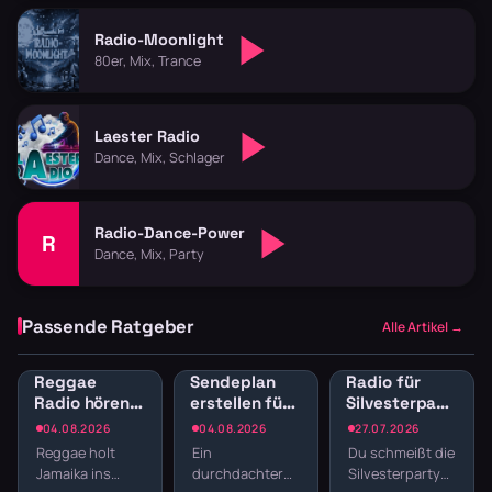
Radio-Moonlight
80er, Mix, Trance
Laester Radio
Dance, Mix, Schlager
Radio-Dance-Power
R
Dance, Mix, Party
Passende Ratgeber
Alle Artikel →
Reggae
Sendeplan
Radio für
Radio hören:
erstellen fürs
Silvesterparty:
Jamaican
Webradio:
Die besten
04.08.2026
04.08.2026
27.07.2026
Vibes und
Struktur
Sender für
Reggae holt
Ein
Du schmeißt die
Dancehall
statt
den
Jamaika ins
durchdachter
Silvesterparty
streamen
Zufallsmix
Jahreswechsel