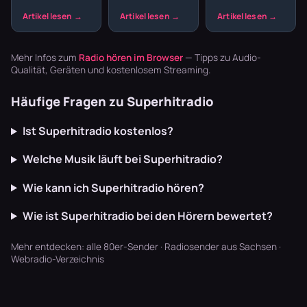
Wohnzimmer.
Sendeplan
und willst nicht
Der entspannte
macht den
den ganzen
Offbeat, tiefe
Unterschied
Abend
Basslines und
zwischen einem
Playlisten
die Texte
beliebigen
basteln? Radio
Mehr Infos zum
Radio hören im Browser
— Tipps zu Audio-
schaffen U…
Musikstream
läuft dur…
Qualität, Geräten und kostenlosem Streaming.
und einem ech…
Häufige Fragen zu Superhitradio
Ist Superhitradio kostenlos?
Welche Musik läuft bei Superhitradio?
Wie kann ich Superhitradio hören?
Wie ist Superhitradio bei den Hörern bewertet?
Mehr entdecken:
alle 80er-Sender
·
Radiosender aus Sachsen
·
Webradio-Verzeichnis