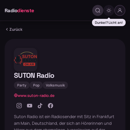
Radio
dienste
Dunkel? Licht an!
Zurück
SUTON Radio
Party
Pop
Volksmusik
www.suton-radio.de
Suton Radio ist ein Radiosender mit Sitz in Frankfurt
am Main, Deutschland, der sich an Hörerinnen und
Hörer aus dem ehemaligen Jugoslawien auf der