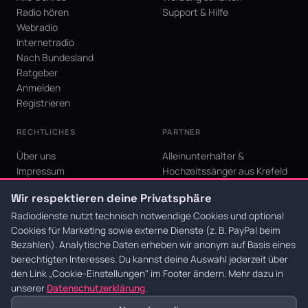
Radio hören
Support & Hilfe
Webradio
Internetradio
Nach Bundesland
Ratgeber
Anmelden
Registrieren
RECHTLICHES
PARTNER
Über uns
Alleinunterhalter &
Impressum
Hochzeitssänger aus Krefeld
Datenschutz
KI Niederrhein - Agentur aus
Wir respektieren deine Privatsphäre
AGB
Krefeld für den Niederrhein
Cookie-Einstellungen
Radiodienste nutzt technisch notwendige Cookies und optional
Cookies für Marketing sowie externe Dienste (z. B. PayPal beim
Bezahlen). Analytische Daten erheben wir anonym auf Basis eines
berechtigten Interesses. Du kannst deine Auswahl jederzeit über
den Link
„Cookie-Einstellungen"
im Footer ändern. Mehr dazu in
© 2026 Radiodienste. Alle Rechte vorbehalten.
·
Datenschutz
·
AGB
·
Impressum
unserer
Datenschutzerklärung
.