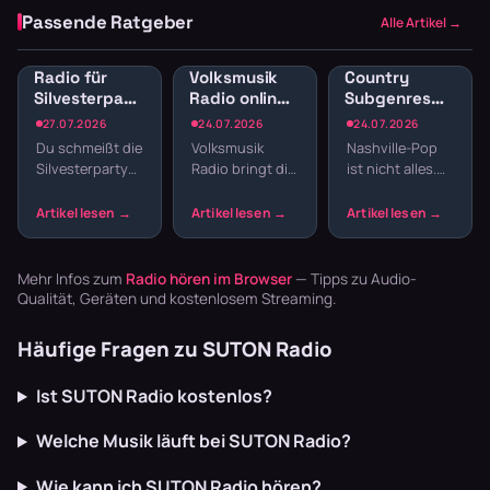
Passende Ratgeber
Alle Artikel →
Radio für
Volksmusik
Country
Silvesterparty:
Radio online:
Subgenres
Die besten
Traditionelle
Radio:
27.07.2026
24.07.2026
24.07.2026
Sender für
Klänge und
Bluegrass,
Du schmeißt die
Volksmusik
Nashville-Pop
den
Blasmusik
Honky Tonk
Silvesterparty
Radio bringt dir
ist nicht alles.
Jahreswechsel
und
und willst nicht
echte Tradition
Country hat
Americana
den ganzen
ins
Wurzeln, die
Abend
Wohnzimmer:
tiefer reichen –
Playlisten
Zither,
von Bill
basteln? Radio
Akkordeon,
Monroes
Mehr Infos zum
Radio hören im Browser
— Tipps zu Audio-
läuft dur…
Blaskapellen.
Bluegrass …
Qualität, Geräten und kostenlosem Streaming.
Keine v…
Häufige Fragen zu SUTON Radio
Ist SUTON Radio kostenlos?
Welche Musik läuft bei SUTON Radio?
Wie kann ich SUTON Radio hören?