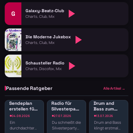
Galaxy-Beatz-Club
G
Charts, Club, Mix
Die Moderne Jukebox
Charts, Club, Mix
Schausteller Radio
Charts, Discofox, Mix
Passende Ratgeber
Alle Artikel →
Sendeplan
Radio für
Drum and
erstellen fürs
Silvesterparty:
Bass zum
Webradio:
Die besten
Lernen:
04.08.2026
27.07.2026
13.07.2026
Struktur
Sender für
Konzentration
Ein
Du schmeißt die
Drum and Bass
statt
den
durch
durchdachter
Silvesterparty
klingt erstmal
Zufallsmix
Jahreswechsel
schnelle