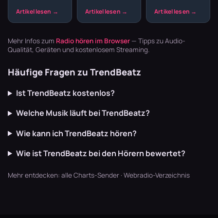
Sendeplan
und willst nicht
nach Club,
Breaks
macht den
den ganzen
nicht nach
Unterschied
Abend
Schreibtisch.
zwischen einem
Playlisten
Aber gerade die
beliebigen
basteln? Radio
schnellen
Mehr Infos zum
Radio hören im Browser
— Tipps zu Audio-
Musikstream
läuft dur…
Breaks oh…
Qualität, Geräten und kostenlosem Streaming.
und einem ech…
Häufige Fragen zu TrendBeatz
Ist TrendBeatz kostenlos?
Welche Musik läuft bei TrendBeatz?
Wie kann ich TrendBeatz hören?
Wie ist TrendBeatz bei den Hörern bewertet?
Mehr entdecken:
alle Charts-Sender
·
Webradio-Verzeichnis