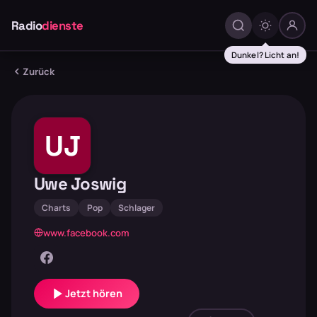
Radio
dienste
Dunkel? Licht an!
Zurück
UJ
Uwe Joswig
Charts
Pop
Schlager
www.facebook.com
Jetzt hören