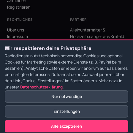
Anmelden
Registrieren
RECHTLICHES
PARTNER
Über uns
Alleinunterhalter &
Impressum
Hochzeitssänger aus Krefeld
Datenschutz
KI Niederrhein - Agentur aus
Wir respektieren deine Privatsphäre
AGB
Krefeld für den Niederrhein
Cookie-Einstellungen
Radiodienste nutzt technisch notwendige Cookies und optional
Cookies für Marketing sowie externe Dienste (z. B. PayPal beim
Bezahlen). Analytische Daten erheben wir anonym auf Basis eines
berechtigten Interesses. Du kannst deine Auswahl jederzeit über
den Link
„Cookie-Einstellungen"
im Footer ändern. Mehr dazu in
© 2026 Radiodienste. Alle Rechte vorbehalten.
·
Datenschutz
·
AGB
·
Impressum
unserer
Datenschutzerklärung
.
Nur notwendige
Einstellungen
Alle akzeptieren