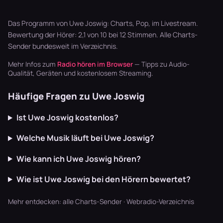
Playlisten
Zither,
von Bill
basteln? Radio
Akkordeon,
Monroes
läuft dur…
Blaskapellen.
Bluegrass …
Das Programm von Uwe Joswig: Charts, Pop, im Livestream.
Keine v…
Bewertung der Hörer: 2,1 von 10 bei 12 Stimmen. Alle
Charts-
Sender
bundesweit im Verzeichnis.
Mehr Infos zum
Radio hören im Browser
— Tipps zu Audio-
Qualität, Geräten und kostenlosem Streaming.
Häufige Fragen zu Uwe Joswig
Ist Uwe Joswig kostenlos?
Welche Musik läuft bei Uwe Joswig?
Wie kann ich Uwe Joswig hören?
Wie ist Uwe Joswig bei den Hörern bewertet?
Mehr entdecken:
alle Charts-Sender
·
Webradio-Verzeichnis