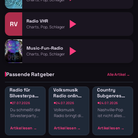
Radio VHR
RV
Charts, Pop, Schlager
Music-Fun-Radio
Charts, Pop, Schlager
Passende Ratgeber
Alle Artikel →
Radio für
Volksmusik
Country
Silvesterparty:
Radio online:
Subgenres
Die besten
Traditionelle
Radio:
27.07.2026
24.07.2026
24.07.2026
Sender für
Klänge und
Bluegrass,
Du schmeißt die
Volksmusik
Nashville-Pop
den
Blasmusik
Honky Tonk
Silvesterparty
Radio bringt dir
ist nicht alles.
Jahreswechsel
und
und willst nicht
echte Tradition
Country hat
Americana
den ganzen
ins
Wurzeln, die
Abend
Wohnzimmer:
tiefer reichen –