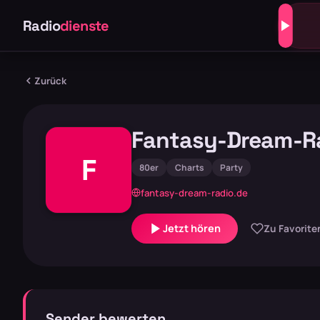
Radio
dienste
Zurück
Fantasy-Dream-R
F
80er
Charts
Party
fantasy-dream-radio.de
Jetzt hören
Zu Favorite
Sender bewerten