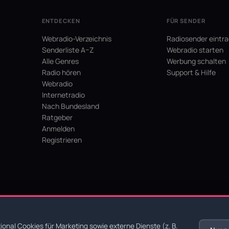
ENTDECKEN
FÜR SENDER
Webradio-Verzeichnis
Radiosender eintr
Senderliste A–Z
Webradio starten
Alle Genres
Werbung schalten
Radio hören
Support & Hilfe
Webradio
Internetradio
Nach Bundesland
Ratgeber
Anmelden
Registrieren
hein
onal Cookies für Marketing sowie externe Dienste (z. B.