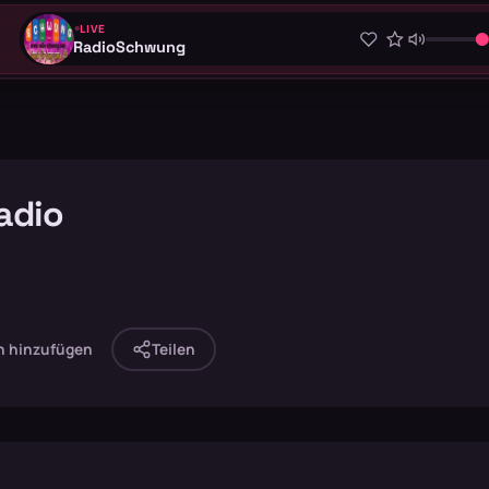
LIVE
RadioSchwung
adio
n hinzufügen
Teilen