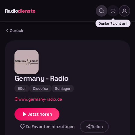
Radio
dienste
Dunkel? Licht an!
Zurück
Germany - Radio
80er
Discofox
Schlager
www.germany-radio.de
Jetzt hören
Zu Favoriten hinzufügen
Teilen