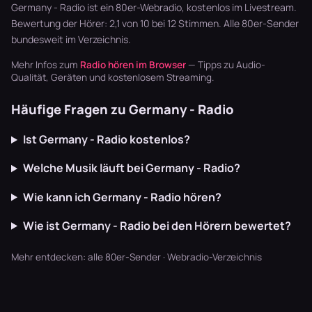
Blaskapellen.
Garten läu…
Synthpop war
Germany - Radio ist ein 80er-Webradio, kostenlos im Livestream.
Keine v…
der Sound…
Bewertung der Hörer: 2,1 von 10 bei 12 Stimmen. Alle
80er-Sender
bundesweit im Verzeichnis.
Mehr Infos zum
Radio hören im Browser
— Tipps zu Audio-
Qualität, Geräten und kostenlosem Streaming.
Häufige Fragen zu Germany - Radio
Ist Germany - Radio kostenlos?
Welche Musik läuft bei Germany - Radio?
Wie kann ich Germany - Radio hören?
Wie ist Germany - Radio bei den Hörern bewertet?
Mehr entdecken:
alle 80er-Sender
·
Webradio-Verzeichnis