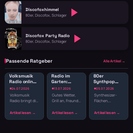
Discofoxhimmel
80er, Discofox, Schlager
Discofox Party Radio
80er, Discofox, Schlager
Passende Ratgeber
Alle Artikel →
Volksmusik
Radio im
80er
Radio online:
Garten:
Synthpop
Traditionelle
Sender für
Radio: New
24.07.2026
13.07.2026
05.07.2026
Klänge und
Gartenparty
Wave und
Volksmusik
Gutes Wetter,
Synthesizer-
Blasmusik
und
elektronische
Radio bringt dir
Grill an, Freunde
Flächen,
Grillabend
Hits
echte Tradition
da – fehlt nur
melancholische
ins
noch die
Melodien und
Wohnzimmer:
passende
präzise
Zither,
Musik. Welcher
Drumcomputer-
Akkordeon,
Sender im
Beats –