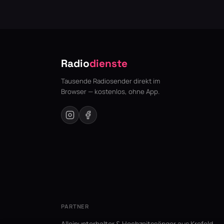
Radio
dienste
Tausende Radiosender direkt im
Browser — kostenlos, ohne App.
PARTNER
Alleinunterhalter & Hochzeitssänger aus Krefeld