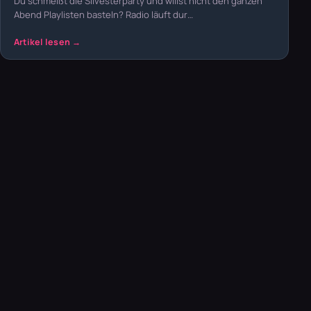
Du schmeißt die Silvesterparty und willst nicht den ganzen
Abend Playlisten basteln? Radio läuft dur…