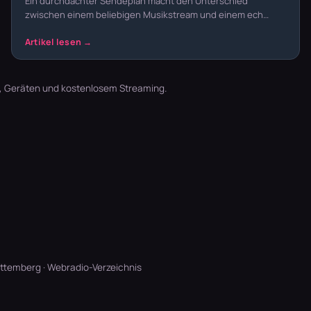
Ein durchdachter Sendeplan macht den Unterschied
zwischen einem beliebigen Musikstream und einem ech…
t, Geräten und kostenlosem Streaming.
rttemberg
·
Webradio-Verzeichnis