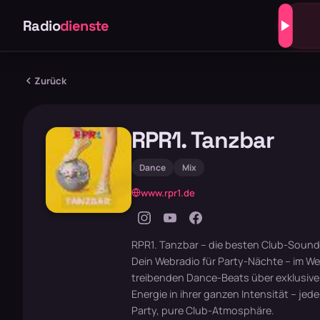
Radio
dienste
Zurück
RPR1. Tanzbar
Dance
Mix
www.rpr1.de
RPR1. Tanzbar – die besten Club-Sounds
Dein Webradio für Party-Nächte – im We
treibenden Dance-Beats über exklusive 
Energie in ihrer ganzen Intensität – jede
Party, pure Club-Atmosphäre.