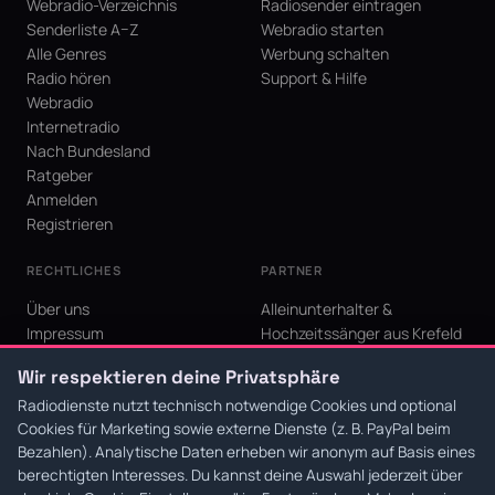
Webradio-Verzeichnis
Radiosender eintragen
Senderliste A–Z
Webradio starten
Alle Genres
Werbung schalten
Radio hören
Support & Hilfe
Webradio
Internetradio
Nach Bundesland
Ratgeber
Anmelden
Registrieren
RECHTLICHES
PARTNER
Über uns
Alleinunterhalter &
Impressum
Hochzeitssänger aus Krefeld
Datenschutz
KI Niederrhein - Agentur aus
Wir respektieren deine Privatsphäre
AGB
Krefeld für den Niederrhein
Cookie-Einstellungen
Radiodienste nutzt technisch notwendige Cookies und optional
Cookies für Marketing sowie externe Dienste (z. B. PayPal beim
Bezahlen). Analytische Daten erheben wir anonym auf Basis eines
berechtigten Interesses. Du kannst deine Auswahl jederzeit über