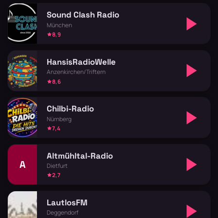
Sound Clash Radio
München
8,9
HansisRadioWelle
Anzenkirchen/Triftern
8,6
Chilbi-Radio
Nürnberg
7,4
Altmühltal-Radio
A
Dietfurt
2,7
LautlosFM
Deggendorf