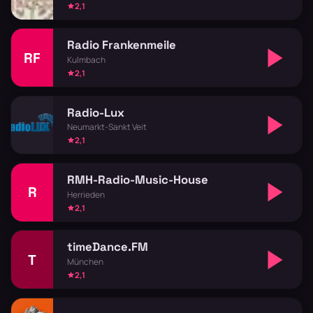
2,1
Radio Frankenmeile
RF
Kulmbach
2,1
Radio-Lux
Neumarkt-Sankt Veit
2,1
RMH-Radio-Music-House
R
Herrieden
2,1
timeDance.FM
T
München
2,1