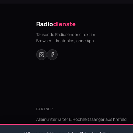
Radio
dienste
Tausende Radiosender direkt im
Browser — kostenlos, ohne App.
PARTNER
Alleinunterhalter & Hochzeitssänger aus Krefeld
KI Niederrhein - Agentur aus Krefeld für den Niederr